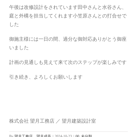
午後は改修設計をされています田中さんと水谷さん、
庭と外構を担当してくれます小笠原さんとの打合せで
した
御施主様には一日の間、過分な御対応ありがとう御座
いました
計画の見通しも見えて来て次のステップが楽しみです
引き続き、よろしくお願いします
株式会社 望月工務店 ／ 望月建築設計室
By
望月工務店 望月成高
|
2024-10-23
|
00_未分類