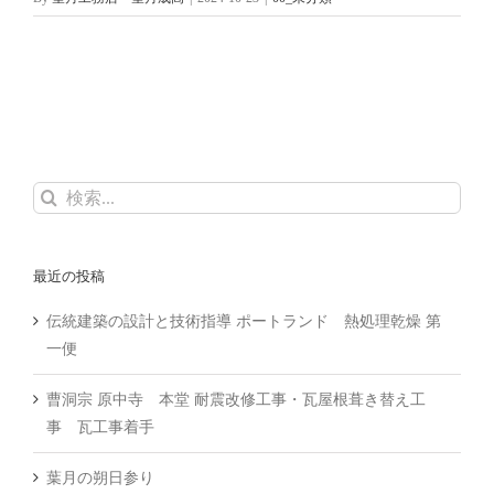
検
索
…
最近の投稿
伝統建築の設計と技術指導 ポートランド 熱処理乾燥 第
一便
曹洞宗 原中寺 本堂 耐震改修工事・瓦屋根葺き替え工
事 瓦工事着手
葉月の朔日参り