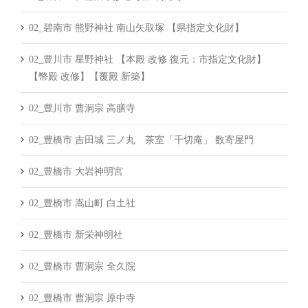
02_碧南市 熊野神社 南山矢取塚 【県指定文化財】
02_豊川市 星野神社 【本殿 改修 復元：市指定文化財】
【幣殿 改修】【覆殿 新築】
02_豊川市 曹洞宗 高膳寺
02_豊橋市 吉田城 三ノ丸 茶室「千切庵」 数寄屋門
02_豊橋市 大岩神明宮
02_豊橋市 嵩山町 白土社
02_豊橋市 新栄神明社
02_豊橋市 曹洞宗 全久院
02_豊橋市 曹洞宗 原中寺