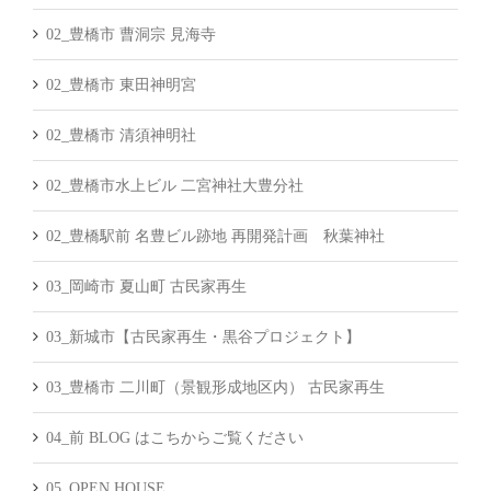
02_豊橋市 曹洞宗 見海寺
02_豊橋市 東田神明宮
02_豊橋市 清須神明社
02_豊橋市水上ビル 二宮神社大豊分社
02_豊橋駅前 名豊ビル跡地 再開発計画 秋葉神社
03_岡崎市 夏山町 古民家再生
03_新城市【古民家再生・黒谷プロジェクト】
03_豊橋市 二川町（景観形成地区内） 古民家再生
04_前 BLOG はこちからご覧ください
05_OPEN HOUSE