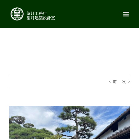
Skip
to
content
前
次
View
Larger
Image