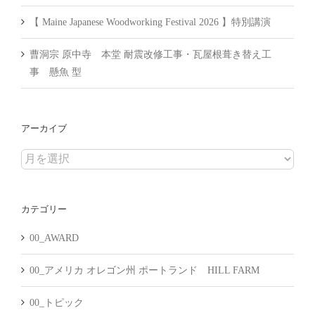
【 Maine Japanese Woodworking Festival 2026 】特別講演
曹洞宗 原中寺 本堂 耐震改修工事・瓦屋根葺き替え工
事 懸魚 型
アーカイブ
ア
ー
カ
カテゴリー
イ
ブ
00_AWARD
00_アメリカ オレゴン州 ポートランド HILL FARM
00_トピック