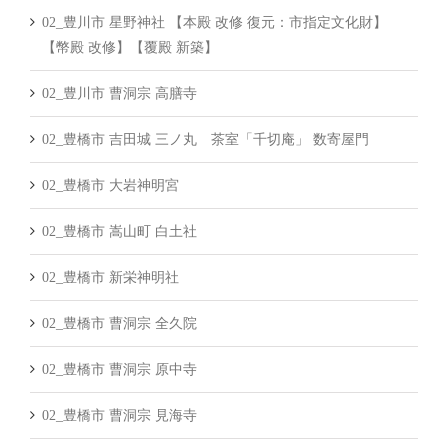
02_豊川市 星野神社 【本殿 改修 復元：市指定文化財】
【幣殿 改修】【覆殿 新築】
02_豊川市 曹洞宗 高膳寺
02_豊橋市 吉田城 三ノ丸 茶室「千切庵」 数寄屋門
02_豊橋市 大岩神明宮
02_豊橋市 嵩山町 白土社
02_豊橋市 新栄神明社
02_豊橋市 曹洞宗 全久院
02_豊橋市 曹洞宗 原中寺
02_豊橋市 曹洞宗 見海寺