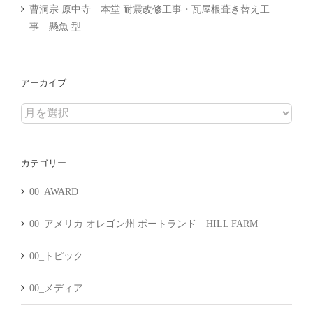
曹洞宗 原中寺 本堂 耐震改修工事・瓦屋根葺き替え工
事 懸魚 型
アーカイブ
ア
ー
カ
カテゴリー
イ
ブ
00_AWARD
00_アメリカ オレゴン州 ポートランド HILL FARM
00_トピック
00_メディア