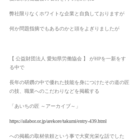
弊社限りなくホワイトな企業と自負しておりますが
何か問題指摘でもあるのかと頭をよぎりましたが
【 公益財団法人 愛知県労働協会 】 がHPを一新をす
る中で
長年の研鑽の中で優れた技能を身につけたその道の匠
の技、職業へのこだわりなどを掲載する
「あいちの匠 ～アーカイブ～」
https://ailabor.or.jp/arekore/takumi/entry-439.html
への掲載の取材依頼という事で大変光栄な話でした