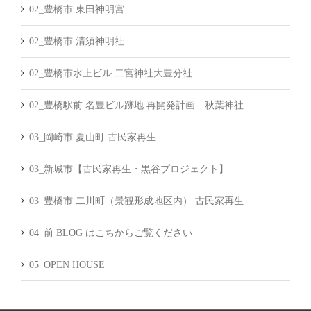
02_豊橋市 東田神明宮
02_豊橋市 清須神明社
02_豊橋市水上ビル 二宮神社大豊分社
02_豊橋駅前 名豊ビル跡地 再開発計画 秋葉神社
03_岡崎市 夏山町 古民家再生
03_新城市【古民家再生・黒谷プロジェクト】
03_豊橋市 二川町（景観形成地区内） 古民家再生
04_前 BLOG はこちからご覧ください
05_OPEN HOUSE