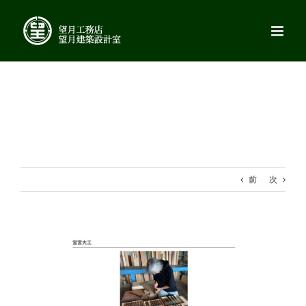
Skip
to
content
前
次
View
Larger
Image