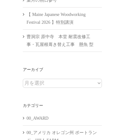
葉月の朔日参り
【 Maine Japanese Woodworking
Festival 2026 】特別講演
曹洞宗 原中寺 本堂 耐震改修工
事・瓦屋根葺き替え工事 懸魚 型
アーカイブ
ア
ー
カ
カテゴリー
イ
ブ
00_AWARD
00_アメリカ オレゴン州 ポートラン