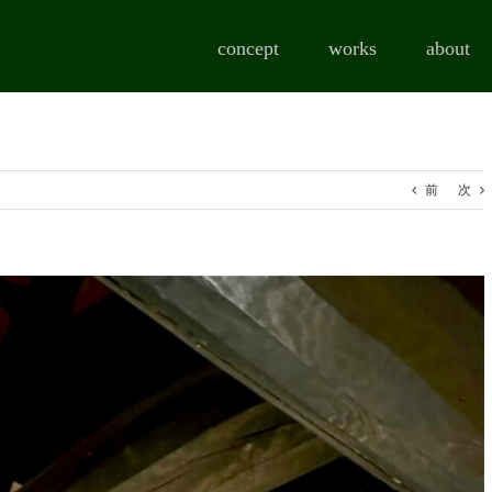
concept
works
about
前
次