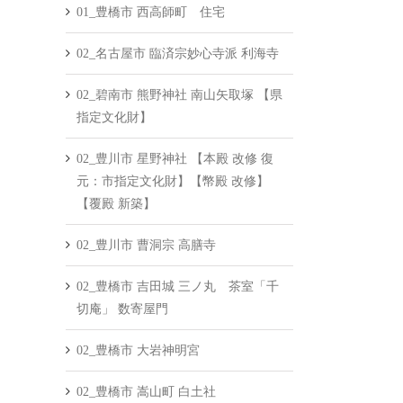
01_豊橋市 西高師町 住宅
02_名古屋市 臨済宗妙心寺派 利海寺
02_碧南市 熊野神社 南山矢取塚 【県
指定文化財】
02_豊川市 星野神社 【本殿 改修 復
元：市指定文化財】【幣殿 改修】
【覆殿 新築】
02_豊川市 曹洞宗 高膳寺
02_豊橋市 吉田城 三ノ丸 茶室「千
切庵」 数寄屋門
02_豊橋市 大岩神明宮
02_豊橋市 嵩山町 白土社