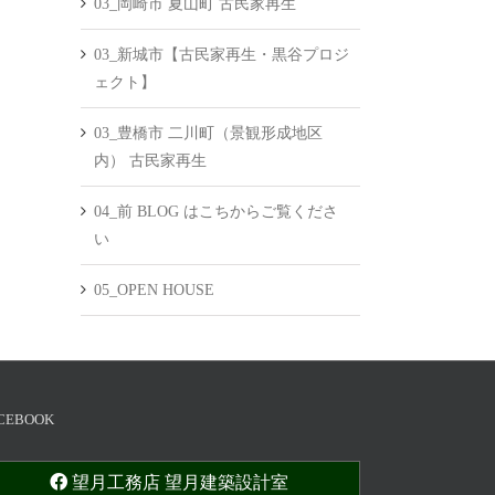
03_岡崎市 夏山町 古民家再生
03_新城市【古民家再生・黒谷プロジ
ェクト】
03_豊橋市 二川町（景観形成地区
内） 古民家再生
04_前 BLOG はこちからご覧くださ
い
05_OPEN HOUSE
CEBOOK
望月工務店 望月建築設計室