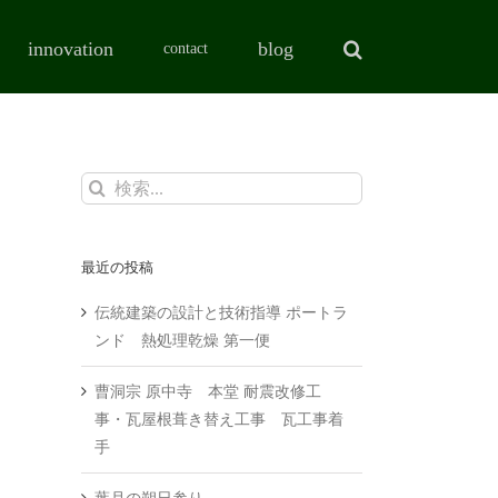
innovation
blog
contact
検
索
…
最近の投稿
伝統建築の設計と技術指導 ポートラ
ンド 熱処理乾燥 第一便
曹洞宗 原中寺 本堂 耐震改修工
事・瓦屋根葺き替え工事 瓦工事着
手