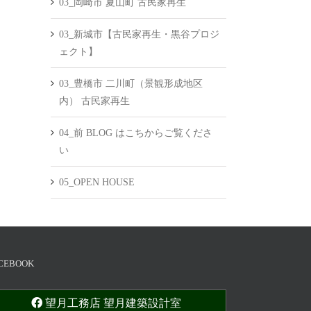
03_岡崎市 夏山町 古民家再生
03_新城市【古民家再生・黒谷プロジ
ェクト】
03_豊橋市 二川町（景観形成地区
内） 古民家再生
04_前 BLOG はこちからご覧くださ
い
05_OPEN HOUSE
CEBOOK
望月工務店 望月建築設計室