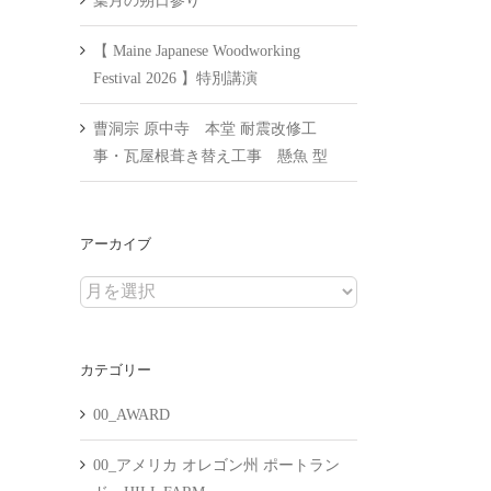
葉月の朔日参り
【 Maine Japanese Woodworking
Festival 2026 】特別講演
曹洞宗 原中寺 本堂 耐震改修工
事・瓦屋根葺き替え工事 懸魚 型
アーカイブ
ア
ー
カ
カテゴリー
イ
ブ
00_AWARD
00_アメリカ オレゴン州 ポートラン