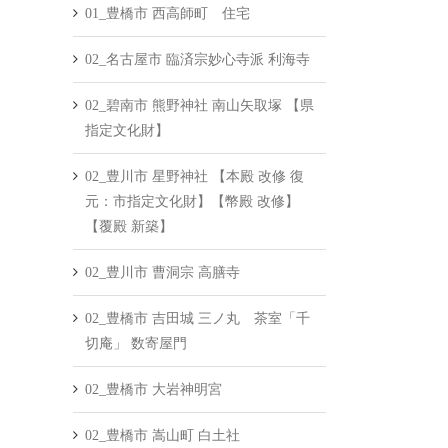
01_豊橋市 西高師町 住宅
02_名古屋市 臨済宗妙心寺派 利海寺
02_碧南市 熊野神社 南山矢取塚 【県
指定文化財】
02_豊川市 星野神社 【本殿 改修 復
元：市指定文化財】【幣殿 改修】
【覆殿 新築】
02_豊川市 曹洞宗 高膳寺
02_豊橋市 吉田城 三ノ丸 茶室「千
切庵」 数寄屋門
02_豊橋市 大岩神明宮
02_豊橋市 嵩山町 白土社