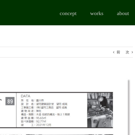
concept
works
about
前
次