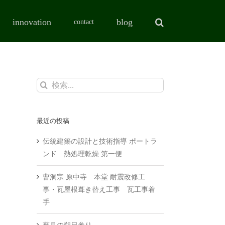
innovation
blog
contact
検
索
…
最近の投稿
伝統建築の設計と技術指導 ポートラ
ンド 熱処理乾燥 第一便
曹洞宗 原中寺 本堂 耐震改修工
事・瓦屋根葺き替え工事 瓦工事着
手