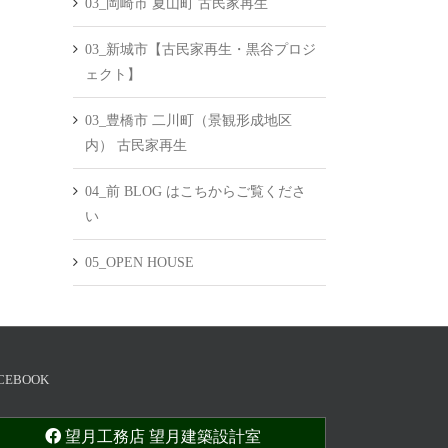
03_岡崎市 夏山町 古民家再生
03_新城市【古民家再生・黒谷プロジ
ェクト】
03_豊橋市 二川町（景観形成地区
内） 古民家再生
04_前 BLOG はこちからご覧くださ
い
05_OPEN HOUSE
CEBOOK
望月工務店 望月建築設計室