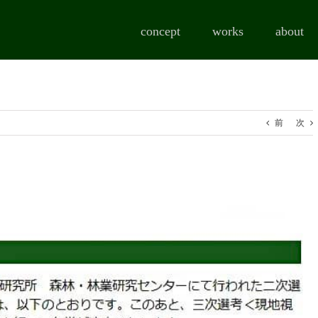
concept
works
about
前
次