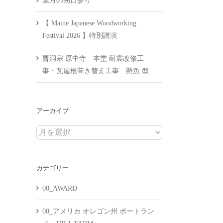
葉月の朔日参り
【 Maine Japanese Woodworking
Festival 2026 】特別講演
曹洞宗 原中寺 本堂 耐震改修工
事・瓦屋根葺き替え工事 懸魚 型
アーカイブ
ア
ー
カ
カテゴリー
イ
ブ
00_AWARD
00_アメリカ オレゴン州 ポートラン