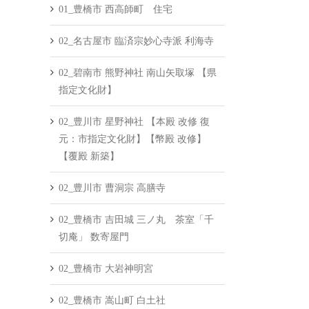
01_豊橋市 西高師町 住宅
02_名古屋市 臨済宗妙心寺派 利海寺
02_碧南市 熊野神社 南山矢取塚 【県
指定文化財】
02_豊川市 星野神社 【本殿 改修 復
元：市指定文化財】【幣殿 改修】
【覆殿 新築】
02_豊川市 曹洞宗 高膳寺
02_豊橋市 吉田城 三ノ丸 茶室「千
切庵」 数寄屋門
02_豊橋市 大岩神明宮
02_豊橋市 嵩山町 白土社