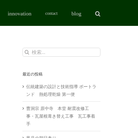
innovation
blog
contact
検
索
…
最近の投稿
伝統建築の設計と技術指導 ポートラ
ンド 熱処理乾燥 第一便
曹洞宗 原中寺 本堂 耐震改修工
事・瓦屋根葺き替え工事 瓦工事着
手