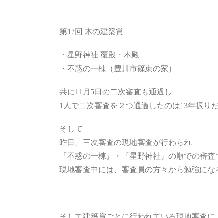
第17回 木の建築賞
・星野神社 覆殿・本殿
・不惑の一棟（豊川市篠束の家）
共に11月5日の二次審査も通過し
1人で二次審査を２つ通過したのは13年振り
そして
昨日、三次審査の現地審査が行わられ
『不惑の一棟』・『星野神社』の順での審査
現地審査中には、審査員の方々から勉強にな
そして建築賞ごとに行われている現地審査に