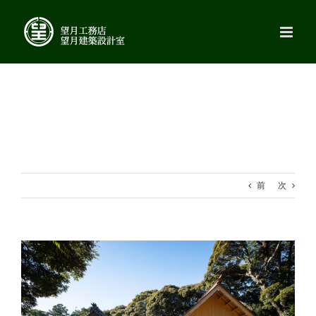
Skip
to
content
前
次
View
Larger
Image