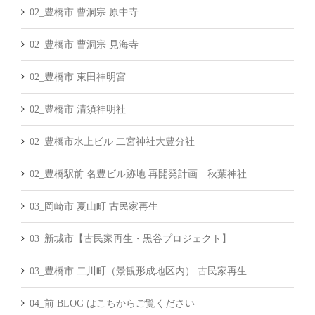
02_豊橋市 曹洞宗 原中寺
02_豊橋市 曹洞宗 見海寺
02_豊橋市 東田神明宮
02_豊橋市 清須神明社
02_豊橋市水上ビル 二宮神社大豊分社
02_豊橋駅前 名豊ビル跡地 再開発計画 秋葉神社
03_岡崎市 夏山町 古民家再生
03_新城市【古民家再生・黒谷プロジェクト】
03_豊橋市 二川町（景観形成地区内） 古民家再生
04_前 BLOG はこちからご覧ください