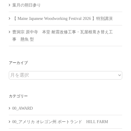
葉月の朔日参り
【 Maine Japanese Woodworking Festival 2026 】特別講演
曹洞宗 原中寺 本堂 耐震改修工事・瓦屋根葺き替え工
事 懸魚 型
アーカイブ
ア
ー
カ
カテゴリー
イ
ブ
00_AWARD
00_アメリカ オレゴン州 ポートランド HILL FARM