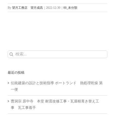
By
望月工務店 望月成高
|
2022-12-30
|
00_未分類
検
索
…
最近の投稿
伝統建築の設計と技術指導 ポートランド 熱処理乾燥 第
一便
曹洞宗 原中寺 本堂 耐震改修工事・瓦屋根葺き替え工
事 瓦工事着手