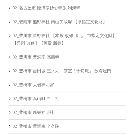
02_名古屋市 臨済宗妙心寺派 利海寺
02_碧南市 熊野神社 南山矢取塚 【県指定文化財】
02_豊川市 星野神社 【本殿 改修 復元：市指定文化財】
【幣殿 改修】【覆殿 新築】
02_豊川市 曹洞宗 高膳寺
02_豊橋市 吉田城 三ノ丸 茶室「千切庵」 数寄屋門
02_豊橋市 大岩神明宮
02_豊橋市 嵩山町 白土社
02_豊橋市 新栄神明社
02_豊橋市 曹洞宗 全久院