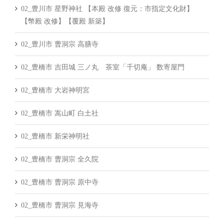
02_豊川市 星野神社 【本殿 改修 復元：市指定文化財】
【幣殿 改修】【覆殿 新築】
02_豊川市 曹洞宗 高膳寺
02_豊橋市 吉田城 三ノ丸 茶室「千切庵」 数寄屋門
02_豊橋市 大岩神明宮
02_豊橋市 嵩山町 白土社
02_豊橋市 新栄神明社
02_豊橋市 曹洞宗 全久院
02_豊橋市 曹洞宗 原中寺
02_豊橋市 曹洞宗 見海寺