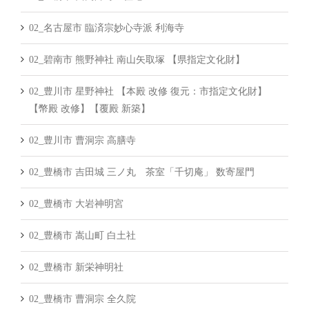
02_名古屋市 臨済宗妙心寺派 利海寺
02_碧南市 熊野神社 南山矢取塚 【県指定文化財】
02_豊川市 星野神社 【本殿 改修 復元：市指定文化財】
【幣殿 改修】【覆殿 新築】
02_豊川市 曹洞宗 高膳寺
02_豊橋市 吉田城 三ノ丸 茶室「千切庵」 数寄屋門
02_豊橋市 大岩神明宮
02_豊橋市 嵩山町 白土社
02_豊橋市 新栄神明社
02_豊橋市 曹洞宗 全久院