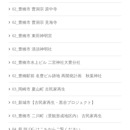
02_豊橋市 曹洞宗 原中寺
02_豊橋市 曹洞宗 見海寺
02_豊橋市 東田神明宮
02_豊橋市 清須神明社
02_豊橋市水上ビル 二宮神社大豊分社
02_豊橋駅前 名豊ビル跡地 再開発計画 秋葉神社
03_岡崎市 夏山町 古民家再生
03_新城市【古民家再生・黒谷プロジェクト】
03_豊橋市 二川町（景観形成地区内） 古民家再生
04_前 BLOG はこちからご覧ください