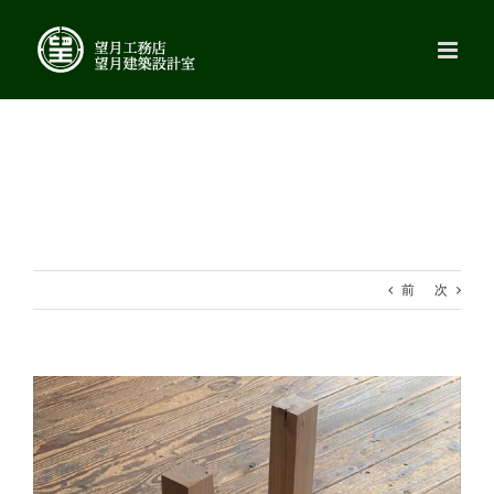
Skip
to
content
前
次
View
Larger
Image