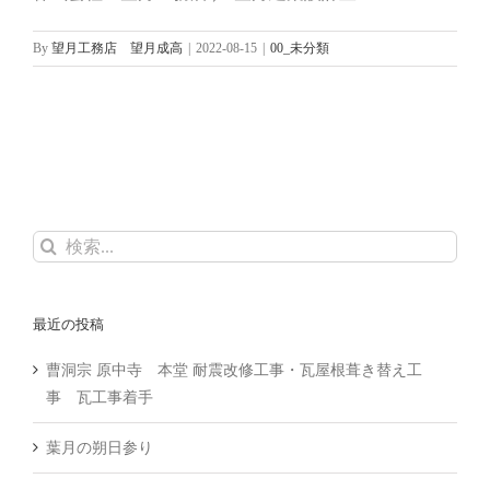
By
望月工務店 望月成高
|
2022-08-15
|
00_未分類
検
索
…
最近の投稿
曹洞宗 原中寺 本堂 耐震改修工事・瓦屋根葺き替え工
事 瓦工事着手
葉月の朔日参り