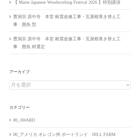
【 Maine Japanese Woodworking Festival 2026 】特別講演
曹洞宗 原中寺 本堂 耐震改修工事・瓦屋根葺き替え工
事 懸魚 型
曹洞宗 原中寺 本堂 耐震改修工事・瓦屋根葺き替え工
事 懸魚 材選定
アーカイブ
ア
ー
カ
カテゴリー
イ
ブ
00_AWARD
00_アメリカ オレゴン州 ポートランド HILL FARM