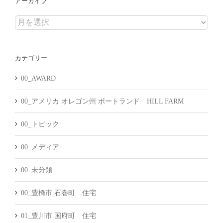
アーカイブ
ア
ー
カ
カテゴリー
イ
ブ
00_AWARD
00_アメリカ オレゴン州 ポートランド HILL FARM
00_トピック
00_メディア
00_未分類
00_豊橋市 石巻町 住宅
01_豊川市 国府町 住宅