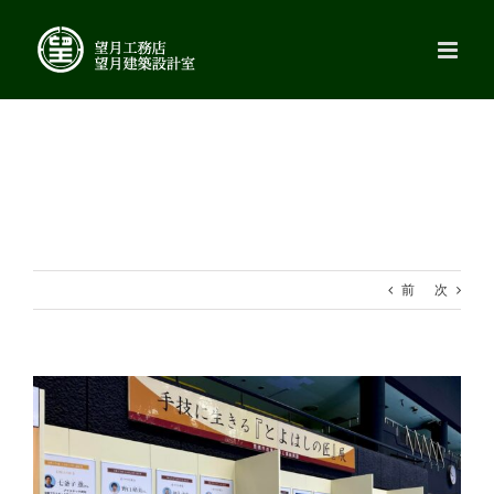
Skip
to
content
前
次
View
Larger
Image