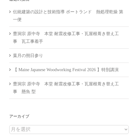
伝統建築の設計と技術指導 ポートランド 熱処理乾燥 第
一便
曹洞宗 原中寺 本堂 耐震改修工事・瓦屋根葺き替え工
事 瓦工事着手
葉月の朔日参り
【 Maine Japanese Woodworking Festival 2026 】特別講演
曹洞宗 原中寺 本堂 耐震改修工事・瓦屋根葺き替え工
事 懸魚 型
アーカイブ
ア
ー