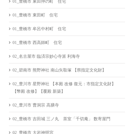
01_豊橋市 東田仲の町 住宅
01_豊橋市 東田町 住宅
01_豊橋市 牟呂中村町 住宅
01_豊橋市 西高師町 住宅
02_名古屋市 臨済宗妙心寺派 利海寺
02_碧南市 熊野神社 南山矢取塚 【県指定文化財】
02_豊川市 星野神社 【本殿 改修 復元：市指定文化財】
【幣殿 改修】【覆殿 新築】
02_豊川市 曹洞宗 高膳寺
02_豊橋市 吉田城 三ノ丸 茶室「千切庵」 数寄屋門
02_豊橋市 大岩神明宮