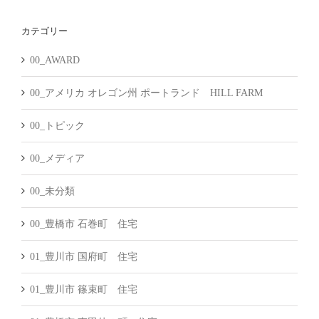
カ
カテゴリー
イ
ブ
00_AWARD
00_アメリカ オレゴン州 ポートランド HILL FARM
00_トピック
00_メディア
00_未分類
00_豊橋市 石巻町 住宅
01_豊川市 国府町 住宅
01_豊川市 篠束町 住宅