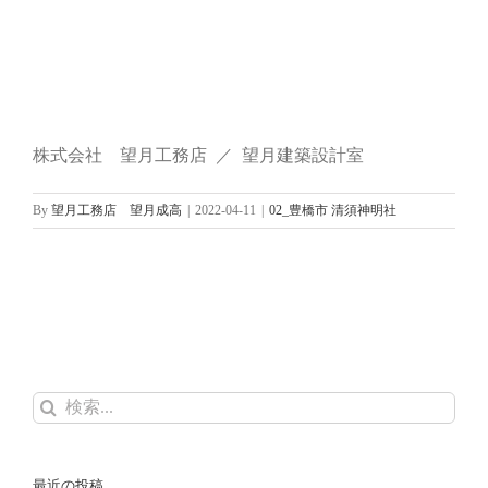
株式会社 望月工務店 ／ 望月建築設計室
By
望月工務店 望月成高
|
2022-04-11
|
02_豊橋市 清須神明社
検
索
…
最近の投稿