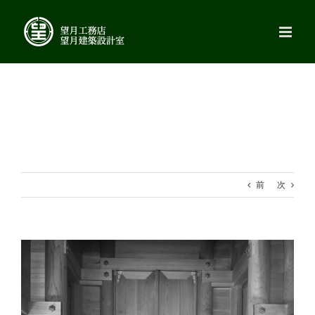
Skip
to
content
前
次
View
Larger
Image