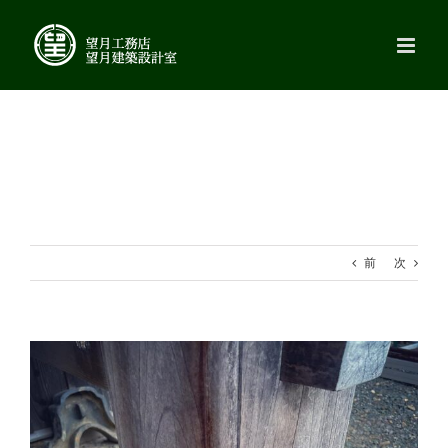
Skip
to
content
前
次
View
Larger
Image