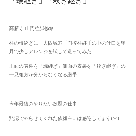
「蟻継ぎ」「殺ぎ継ぎ」
高膳寺 山門柱脚修繕
柱の根継ぎに、大阪城追手門控柱継手の中の仕口を望
月で少しアレンジを試して造ってみた
正面の表裏を「蟻継ぎ」側面の表裏を「殺ぎ継ぎ」の
一見組方が分からなくなる継手
今年最後のやりたい放題の仕事
黙認でやらせてくれた依頼主には感謝してます(^^)