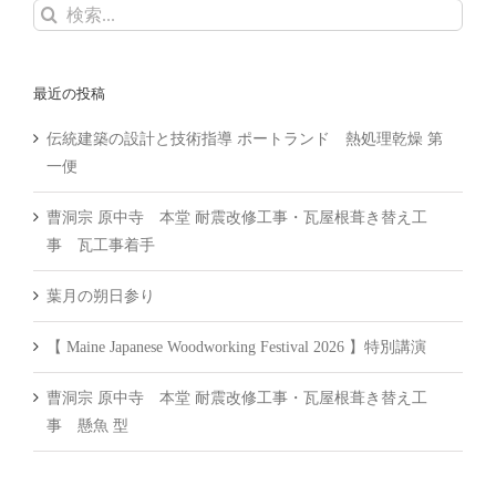
検
索
…
最近の投稿
伝統建築の設計と技術指導 ポートランド 熱処理乾燥 第
一便
曹洞宗 原中寺 本堂 耐震改修工事・瓦屋根葺き替え工
事 瓦工事着手
葉月の朔日参り
【 Maine Japanese Woodworking Festival 2026 】特別講演
曹洞宗 原中寺 本堂 耐震改修工事・瓦屋根葺き替え工
事 懸魚 型