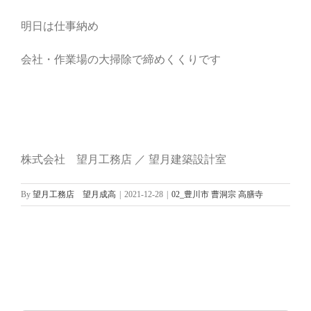
明日は仕事納め
会社・作業場の大掃除で締めくくりです
株式会社 望月工務店 ／ 望月建築設計室
By
望月工務店 望月成高
|
2021-12-28
|
02_豊川市 曹洞宗 高膳寺