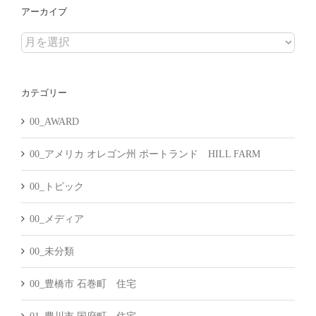
アーカイブ
ア
ー
カ
カテゴリー
イ
ブ
00_AWARD
00_アメリカ オレゴン州 ポートランド HILL FARM
00_トピック
00_メディア
00_未分類
00_豊橋市 石巻町 住宅