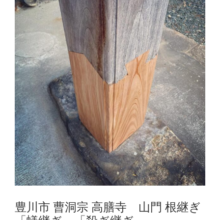
豊川市 曹洞宗 高膳寺 山門 根継ぎ