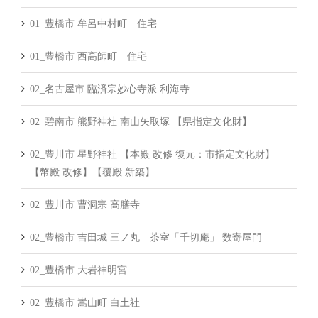
01_豊橋市 牟呂中村町 住宅
01_豊橋市 西高師町 住宅
02_名古屋市 臨済宗妙心寺派 利海寺
02_碧南市 熊野神社 南山矢取塚 【県指定文化財】
02_豊川市 星野神社 【本殿 改修 復元：市指定文化財】
【幣殿 改修】【覆殿 新築】
02_豊川市 曹洞宗 高膳寺
02_豊橋市 吉田城 三ノ丸 茶室「千切庵」 数寄屋門
02_豊橋市 大岩神明宮
02_豊橋市 嵩山町 白土社