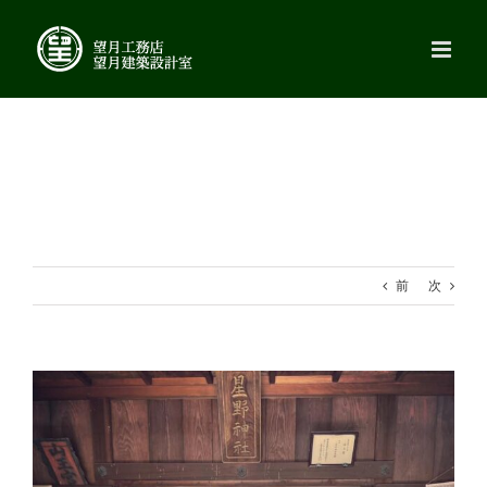
Skip
to
content
前
次
View
Larger
Image