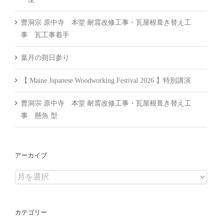
曹洞宗 原中寺 本堂 耐震改修工事・瓦屋根葺き替え工
事 瓦工事着手
葉月の朔日参り
【 Maine Japanese Woodworking Festival 2026 】特別講演
曹洞宗 原中寺 本堂 耐震改修工事・瓦屋根葺き替え工
事 懸魚 型
アーカイブ
ア
ー
カ
カテゴリー
イ