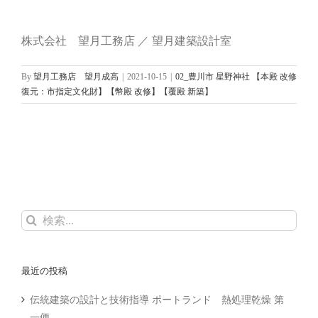
株式会社 望月工務店 ／ 望月建築設計室
By
望月工務店 望月成高
|
2021-10-15
|
02_豊川市 星野神社 【本殿 改修
復元：市指定文化財】【幣殿 改修】【覆殿 新築】
検
索
…
最近の投稿
伝統建築の設計と技術指導 ポートランド 熱処理乾燥 第
一便