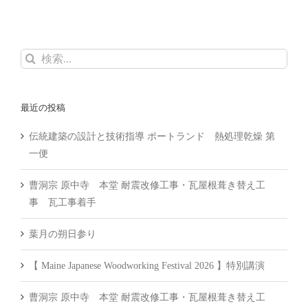
検
索
…
最近の投稿
伝統建築の設計と技術指導 ポートランド 熱処理乾燥 第
一便
曹洞宗 原中寺 本堂 耐震改修工事・瓦屋根葺き替え工
事 瓦工事着手
葉月の朔日参り
【 Maine Japanese Woodworking Festival 2026 】特別講演
曹洞宗 原中寺 本堂 耐震改修工事・瓦屋根葺き替え工