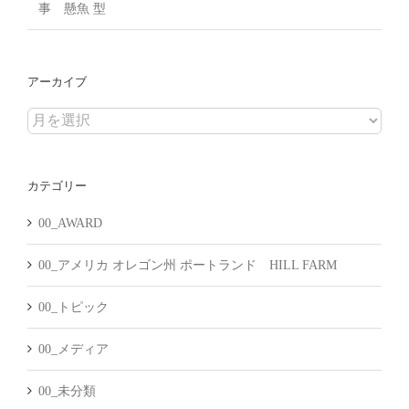
事 懸魚 型
アーカイブ
ア
ー
カ
カテゴリー
イ
ブ
00_AWARD
00_アメリカ オレゴン州 ポートランド HILL FARM
00_トピック
00_メディア
00_未分類