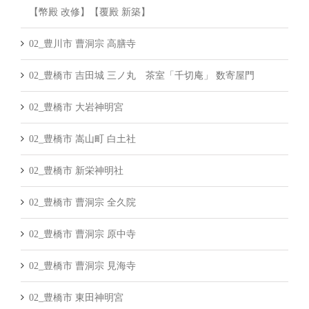
【幣殿 改修】【覆殿 新築】
02_豊川市 曹洞宗 高膳寺
02_豊橋市 吉田城 三ノ丸 茶室「千切庵」 数寄屋門
02_豊橋市 大岩神明宮
02_豊橋市 嵩山町 白土社
02_豊橋市 新栄神明社
02_豊橋市 曹洞宗 全久院
02_豊橋市 曹洞宗 原中寺
02_豊橋市 曹洞宗 見海寺
02_豊橋市 東田神明宮