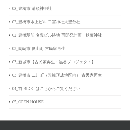
02_豊橋市 清須神明社
02_豊橋市水上ビル 二宮神社大豊分社
02_豊橋駅前 名豊ビル跡地 再開発計画 秋葉神社
03_岡崎市 夏山町 古民家再生
03_新城市【古民家再生・黒谷プロジェクト】
03_豊橋市 二川町（景観形成地区内） 古民家再生
04_前 BLOG はこちからご覧ください
05_OPEN HOUSE