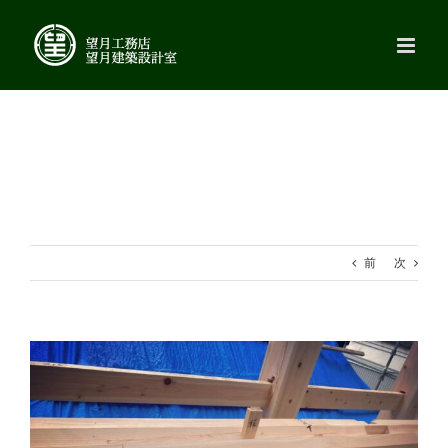
Skip
to
content
前
次
View
Larger
Image