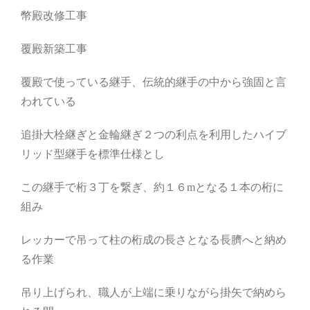
幣殿改修工事
覆殿新築工事
覆殿で使っている継手、伝統的継手の中から強固と言
われている
追掛大栓継ぎと金輪継ぎ２つの利点を利用したハイブ
リッド型継手を標準仕様とし
この継手で桁３丁を繋ぎ、約１６mとなる１本の桁に
組み
レッカーで吊って柱の桁成の長さとなる長臍へと納め
る作業
吊り上げられ、職人が上端に乗りながら掛矢で納めら