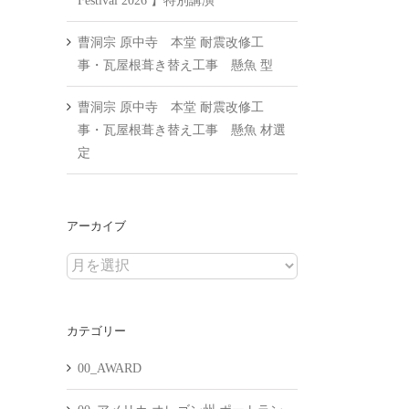
Festival 2026 】特別講演
曹洞宗 原中寺 本堂 耐震改修工
事・瓦屋根葺き替え工事 懸魚 型
曹洞宗 原中寺 本堂 耐震改修工
事・瓦屋根葺き替え工事 懸魚 材選
定
アーカイブ
ア
ー
カ
カテゴリー
イ
ブ
00_AWARD