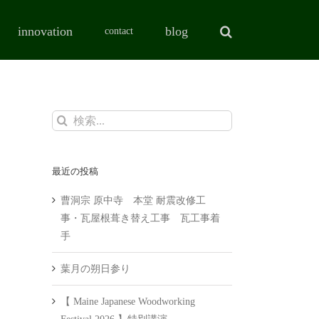
innovation
blog
contact
検
索
…
最近の投稿
曹洞宗 原中寺 本堂 耐震改修工
事・瓦屋根葺き替え工事 瓦工事着
手
葉月の朔日参り
【 Maine Japanese Woodworking