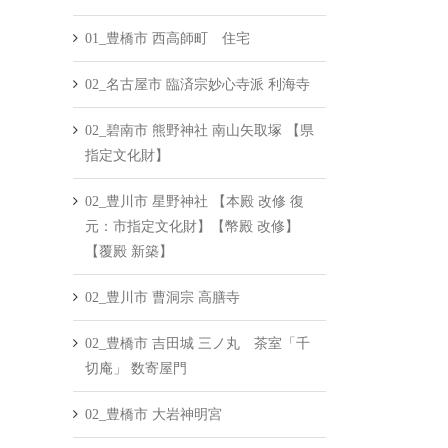
01_豊橋市 西高師町 住宅
02_名古屋市 臨済宗妙心寺派 利海寺
02_碧南市 熊野神社 南山矢取塚 【県
指定文化財】
02_豊川市 星野神社 【本殿 改修 復
元：市指定文化財】【幣殿 改修】
【覆殿 新築】
02_豊川市 曹洞宗 高膳寺
02_豊橋市 吉田城 三ノ丸 茶室「千
切庵」 数寄屋門
02_豊橋市 大岩神明宮