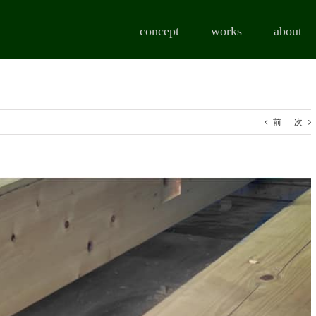
concept
works
about
前
次