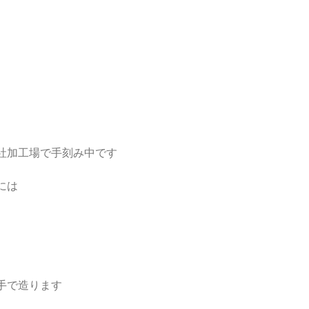
社加工場で手刻み中です
には
手で造ります