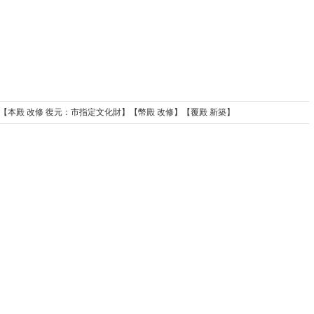
社 【本殿 改修 復元：市指定文化財】【幣殿 改修】【覆殿 新築】