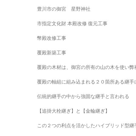
豊川市の御宮 星野神社
市指定文化財 本殿改修 復元工事
幣殿改修工事
覆殿新築工事
覆殿の木材は、御宮の所有の山の木を使い弊
覆殿の軸組に組み込まれる２０箇所ある継手
伝統的継手の中から強固な継手と言われる
【追掛大栓継ぎ】と【金輪継ぎ】
この２つの利点を活かしたハイブリッド型継