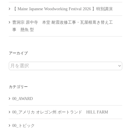
【 Maine Japanese Woodworking Festival 2026 】特別講演
曹洞宗 原中寺 本堂 耐震改修工事・瓦屋根葺き替え工
事 懸魚 型
アーカイブ
ア
ー
カ
カテゴリー
イ
ブ
00_AWARD
00_アメリカ オレゴン州 ポートランド HILL FARM
00_トピック