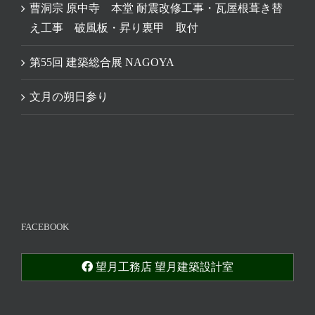
曹洞宗 原中寺 本堂 耐震改修工事・瓦屋根葺き替
え工事 破風板・昇り裏甲 取付
第55回 建築総合展 NAGOYA
文月の朔日参り
FACEBOOK
望月工務店 望月建築設計室