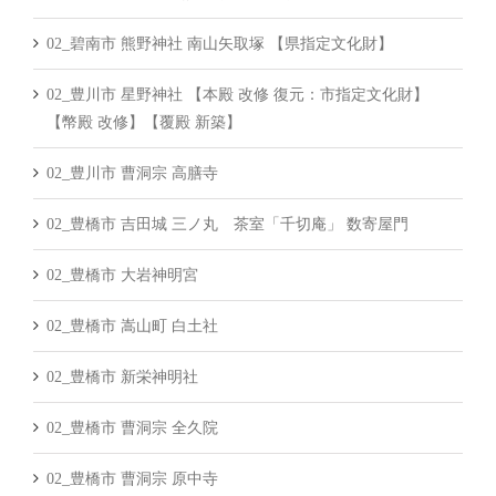
02_碧南市 熊野神社 南山矢取塚 【県指定文化財】
02_豊川市 星野神社 【本殿 改修 復元：市指定文化財】
【幣殿 改修】【覆殿 新築】
02_豊川市 曹洞宗 高膳寺
02_豊橋市 吉田城 三ノ丸 茶室「千切庵」 数寄屋門
02_豊橋市 大岩神明宮
02_豊橋市 嵩山町 白土社
02_豊橋市 新栄神明社
02_豊橋市 曹洞宗 全久院
02_豊橋市 曹洞宗 原中寺