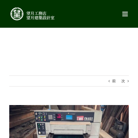
Skip
to
content
前
次
View
Larger
Image