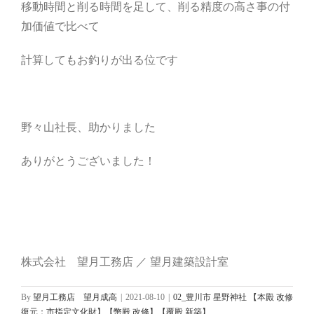
移動時間と削る時間を足して、削る精度の高さ事の付
加価値で比べて
計算してもお釣りが出る位です
野々山社長、助かりました
ありがとうございました！
株式会社 望月工務店 ／ 望月建築設計室
By
望月工務店 望月成高
|
2021-08-10
|
02_豊川市 星野神社 【本殿 改修
復元：市指定文化財】【幣殿 改修】【覆殿 新築】