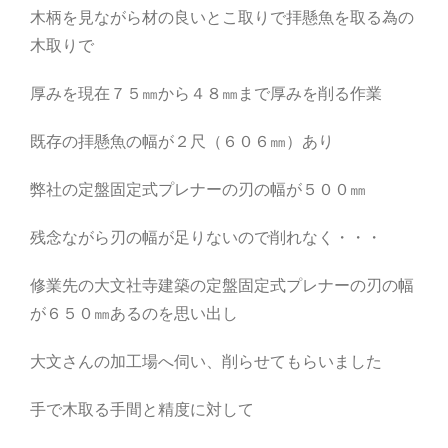
木柄を見ながら材の良いとこ取りで拝懸魚を取る為の
木取りで
厚みを現在７５㎜から４８㎜まで厚みを削る作業
既存の拝懸魚の幅が２尺（６０６㎜）あり
弊社の定盤固定式プレナーの刃の幅が５００㎜
残念ながら刃の幅が足りないので削れなく・・・
修業先の大文社寺建築の定盤固定式プレナーの刃の幅
が６５０㎜あるのを思い出し
大文さんの加工場へ伺い、削らせてもらいました
手で木取る手間と精度に対して