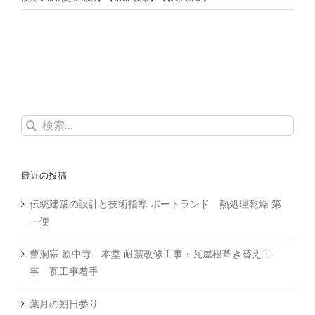
検
索
…
最近の投稿
伝統建築の設計と技術指導 ポートランド 熱処理乾燥 第
一便
曹洞宗 原中寺 本堂 耐震改修工事・瓦屋根葺き替え工
事 瓦工事着手
葉月の朔日参り