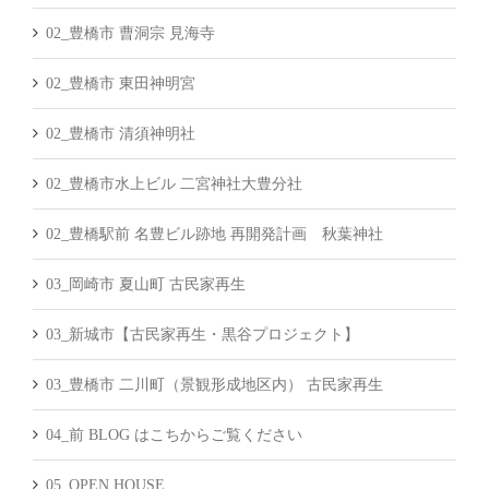
02_豊橋市 曹洞宗 見海寺
02_豊橋市 東田神明宮
02_豊橋市 清須神明社
02_豊橋市水上ビル 二宮神社大豊分社
02_豊橋駅前 名豊ビル跡地 再開発計画 秋葉神社
03_岡崎市 夏山町 古民家再生
03_新城市【古民家再生・黒谷プロジェクト】
03_豊橋市 二川町（景観形成地区内） 古民家再生
04_前 BLOG はこちからご覧ください
05_OPEN HOUSE