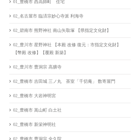
01_豊橋市 西高師町 住宅
02_名古屋市 臨済宗妙心寺派 利海寺
02_碧南市 熊野神社 南山矢取塚 【県指定文化財】
02_豊川市 星野神社 【本殿 改修 復元：市指定文化財】
【幣殿 改修】【覆殿 新築】
02_豊川市 曹洞宗 高膳寺
02_豊橋市 吉田城 三ノ丸 茶室「千切庵」 数寄屋門
02_豊橋市 大岩神明宮
02_豊橋市 嵩山町 白土社
02_豊橋市 新栄神明社
02_豊橋市 曹洞宗 全久院