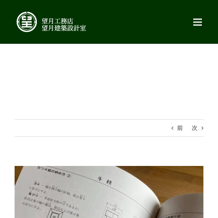
Skip
to
content
前
次
View
Larger
Image