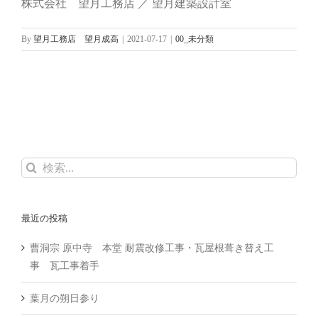
株式会社 望月工務店 ／ 望月建築設計室
By
望月工務店 望月成高
|
2021-07-17
|
00_未分類
検
索
…
最近の投稿
曹洞宗 原中寺 本堂 耐震改修工事・瓦屋根葺き替え工
事 瓦工事着手
葉月の朔日参り