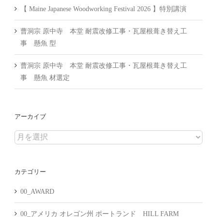
【 Maine Japanese Woodworking Festival 2026 】特別講演
曹洞宗 原中寺 本堂 耐震改修工事・瓦屋根葺き替え工
事 懸魚 型
曹洞宗 原中寺 本堂 耐震改修工事・瓦屋根葺き替え工
事 懸魚 材選定
アーカイブ
ア
ー
カ
カテゴリー
イ
ブ
00_AWARD
00_アメリカ オレゴン州 ポートランド HILL FARM