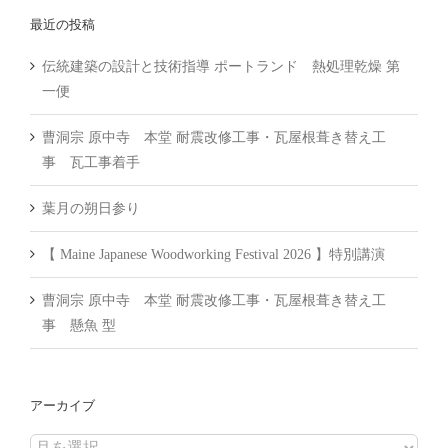
…
最近の投稿
伝統建築の設計と技術指導 ポートランド 熱処理乾燥 第
一便
曹洞宗 原中寺 本堂 耐震改修工事・瓦屋根葺き替え工
事 瓦工事着手
葉月の朔日参り
【 Maine Japanese Woodworking Festival 2026 】特別講演
曹洞宗 原中寺 本堂 耐震改修工事・瓦屋根葺き替え工
事 懸魚 型
アーカイブ
ア