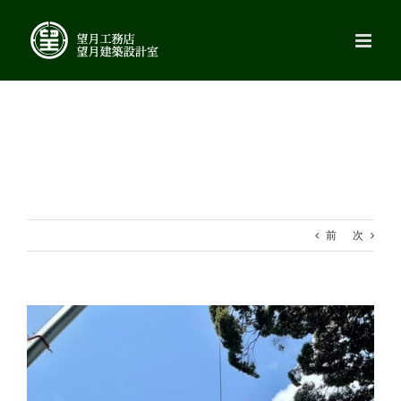
Skip
to
content
前
次
View
Larger
Image