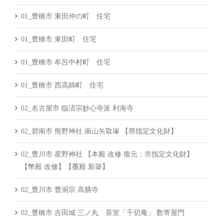
01_豊橋市 東田仲の町 住宅
01_豊橋市 東田町 住宅
01_豊橋市 牟呂中村町 住宅
01_豊橋市 西高師町 住宅
02_名古屋市 臨済宗妙心寺派 利海寺
02_碧南市 熊野神社 南山矢取塚 【県指定文化財】
02_豊川市 星野神社 【本殿 改修 復元：市指定文化財】
【幣殿 改修】【覆殿 新築】
02_豊川市 曹洞宗 高膳寺
02_豊橋市 吉田城 三ノ丸 茶室「千切庵」 数寄屋門