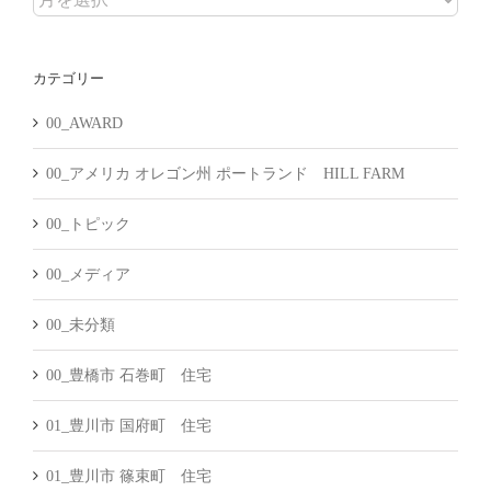
ー
カ
カテゴリー
イ
ブ
00_AWARD
00_アメリカ オレゴン州 ポートランド HILL FARM
00_トピック
00_メディア
00_未分類
00_豊橋市 石巻町 住宅
01_豊川市 国府町 住宅
01_豊川市 篠束町 住宅