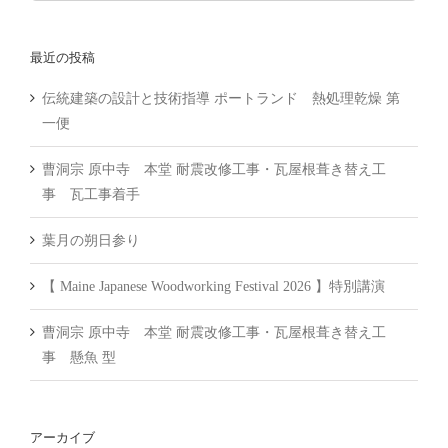
索
…
最近の投稿
伝統建築の設計と技術指導 ポートランド 熱処理乾燥 第
一便
曹洞宗 原中寺 本堂 耐震改修工事・瓦屋根葺き替え工
事 瓦工事着手
葉月の朔日参り
【 Maine Japanese Woodworking Festival 2026 】特別講演
曹洞宗 原中寺 本堂 耐震改修工事・瓦屋根葺き替え工
事 懸魚 型
アーカイブ