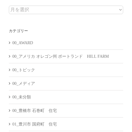
ア
ー
カ
カテゴリー
イ
ブ
00_AWARD
00_アメリカ オレゴン州 ポートランド HILL FARM
00_トピック
00_メディア
00_未分類
00_豊橋市 石巻町 住宅
01_豊川市 国府町 住宅