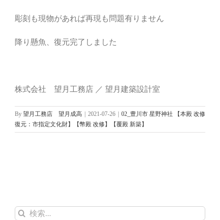
彫刻も現物があれば再現も問題有りません
降り懸魚、復元完了しました
株式会社 望月工務店 ／ 望月建築設計室
By
望月工務店 望月成高
|
2021-07-26
|
02_豊川市 星野神社 【本殿 改修
復元：市指定文化財】【幣殿 改修】【覆殿 新築】
検