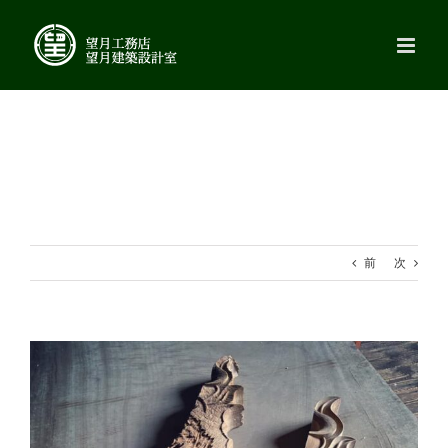
Skip
to
content
前
次
View
Larger
Image