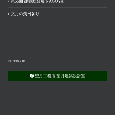
第55回 建築総合展 NAGOYA
文月の朔日参り
FACEBOOK
望月工務店 望月建築設計室