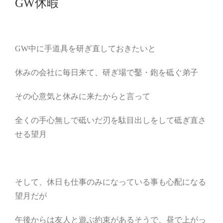
GW休暇
GW中に手道具を研ぎ直しておきたいと
休みの会社に毎日来て、研ぎ場で鑿・鉋を砥ぐ弟子
その心意気と休みに来たからと言って
全くの手心無しで砥いだ刃を駄目出しをして砥ぎ直さ
せる望月
そして、休日も仕事のみになっている事も心配になる
望月だが
午後からは友人と遊ぶ約束があるそうで、昼で上がっ