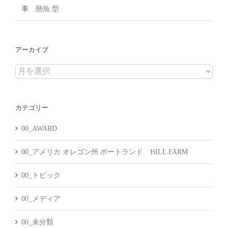
事 懸魚 型
アーカイブ
ア
ー
カ
カテゴリー
イ
ブ
00_AWARD
00_アメリカ オレゴン州 ポートランド HILL FARM
00_トピック
00_メディア
00_未分類