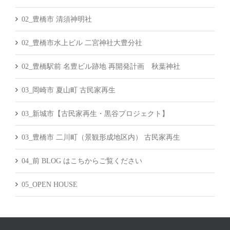
02_豊橋市 清須神明社
02_豊橋市水上ビル 二宮神社大豊分社
02_豊橋駅前 名豊ビル跡地 再開発計画 秋葉神社
03_岡崎市 夏山町 古民家再生
03_新城市【古民家再生・黒谷プロジェクト】
03_豊橋市 二川町（景観形成地区内） 古民家再生
04_前 BLOG はこちからご覧ください
05_OPEN HOUSE