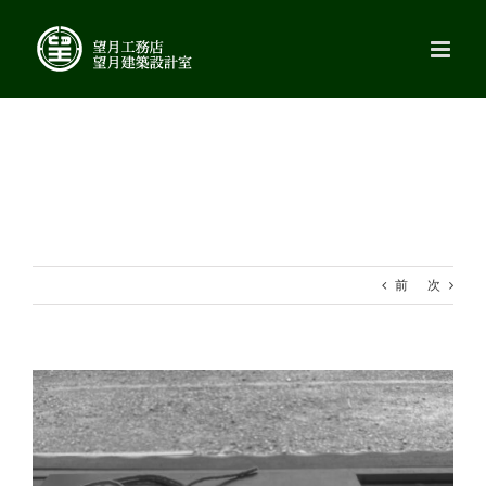
Skip
to
content
前
次
View
Larger
Image