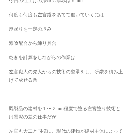
今回の仕上げの漆喰の厚みは６mm
何度も何度も左官鏝をあてて磨いていくには
厚塗りを一定の厚み
漆喰配合から練り具合
乾きを計算をしながらの作業は
左官職人の先人からの技術の継承をし、研鑽を積み上
げて成せる業
既製品の建材を１〜２mm程度で塗る左官塗り技術と
は雲泥の差の仕事だが
左官も大工と同様に、現代の建物が建材主体によって