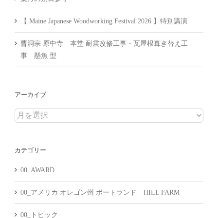
【 Maine Japanese Woodworking Festival 2026 】特別講演
曹洞宗 原中寺 本堂 耐震改修工事・瓦屋根葺き替え工
事 懸魚 型
アーカイブ
ア
ー
カ
カテゴリー
イ
ブ
00_AWARD
00_アメリカ オレゴン州 ポートランド HILL FARM
00_トピック