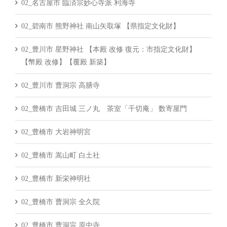
02_名古屋市 臨済宗妙心寺派 利海寺
02_碧南市 熊野神社 南山矢取塚 【県指定文化財】
02_豊川市 星野神社 【本殿 改修 復元：市指定文化財】
【幣殿 改修】【覆殿 新築】
02_豊川市 曹洞宗 高膳寺
02_豊橋市 吉田城 三ノ丸 茶室「千切庵」 数寄屋門
02_豊橋市 大岩神明宮
02_豊橋市 嵩山町 白土社
02_豊橋市 新栄神明社
02_豊橋市 曹洞宗 全久院
02_豊橋市 曹洞宗 原中寺