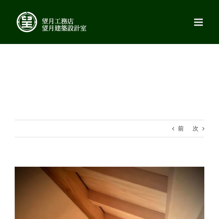
Skip
to
content
前
次
View
Larger
Image