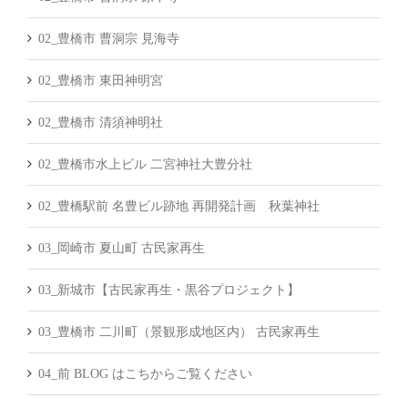
02_豊橋市 曹洞宗 見海寺
02_豊橋市 東田神明宮
02_豊橋市 清須神明社
02_豊橋市水上ビル 二宮神社大豊分社
02_豊橋駅前 名豊ビル跡地 再開発計画 秋葉神社
03_岡崎市 夏山町 古民家再生
03_新城市【古民家再生・黒谷プロジェクト】
03_豊橋市 二川町（景観形成地区内） 古民家再生
04_前 BLOG はこちからご覧ください