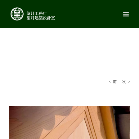
Skip
to
content
前
次
View
Larger
Image