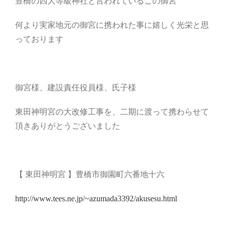
豊橋の四大等級神社と言われているこの御宮
何より実家地元の御宮に携われた事に嬉しく光栄と思
っております
御宮様、建設責任役員様、氏子様
東田神明宮の大改修工事を、二期に渡って携わらせて
頂きありがとうございました
【 東田神明宮 】豊橋市御園町六番地十六
http://www.tees.ne.jp/~azumada3392/akusesu.html