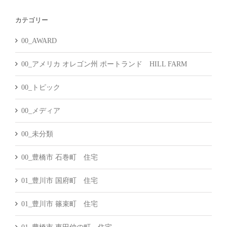
カ
カテゴリー
イ
ブ
00_AWARD
00_アメリカ オレゴン州 ポートランド HILL FARM
00_トピック
00_メディア
00_未分類
00_豊橋市 石巻町 住宅
01_豊川市 国府町 住宅
01_豊川市 篠束町 住宅