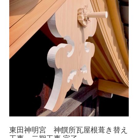
東田神明宮 神饌所瓦屋根葺き替え