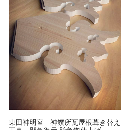
東田神明宮 神饌所瓦屋根葺き替え