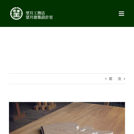
Skip
to
content
前
次
View
Larger
Image