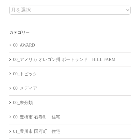
ア
ー
カ
カテゴリー
イ
ブ
00_AWARD
00_アメリカ オレゴン州 ポートランド HILL FARM
00_トピック
00_メディア
00_未分類
00_豊橋市 石巻町 住宅
01_豊川市 国府町 住宅