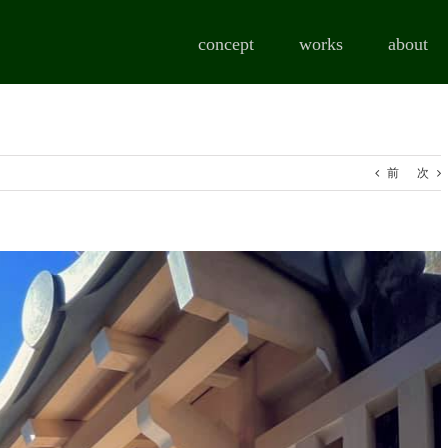
concept
works
about
前
次