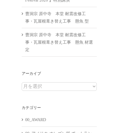
Festival 2026 】特別講演
曹洞宗 原中寺 本堂 耐震改修工
事・瓦屋根葺き替え工事 懸魚 型
曹洞宗 原中寺 本堂 耐震改修工
事・瓦屋根葺き替え工事 懸魚 材選
定
アーカイブ
ア
ー
カ
カテゴリー
イ
ブ
00_AWARD