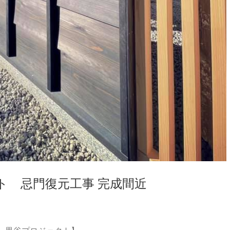
ト 忌門復元工事 完成間近