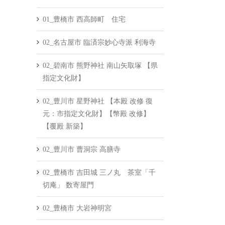
01_豊橋市 西高師町 住宅
02_名古屋市 臨済宗妙心寺派 利海寺
02_碧南市 熊野神社 南山矢取塚 【県
指定文化財】
02_豊川市 星野神社 【本殿 改修 復
元：市指定文化財】【幣殿 改修】
【覆殿 新築】
02_豊川市 曹洞宗 高膳寺
02_豊橋市 吉田城 三ノ丸 茶室「千
切庵」 数寄屋門
02_豊橋市 大岩神明宮