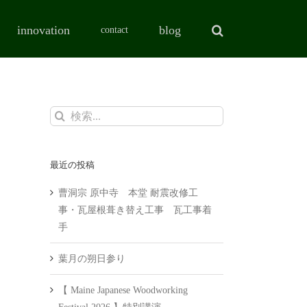
innovation
blog
contact
検
索
…
最近の投稿
曹洞宗 原中寺 本堂 耐震改修工
事・瓦屋根葺き替え工事 瓦工事着
手
葉月の朔日参り
【 Maine Japanese Woodworking