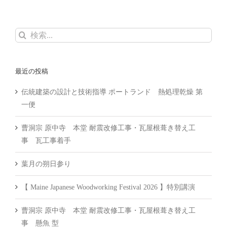
検
索
…
最近の投稿
伝統建築の設計と技術指導 ポートランド 熱処理乾燥 第
一便
曹洞宗 原中寺 本堂 耐震改修工事・瓦屋根葺き替え工
事 瓦工事着手
葉月の朔日参り
【 Maine Japanese Woodworking Festival 2026 】特別講演
曹洞宗 原中寺 本堂 耐震改修工事・瓦屋根葺き替え工
事 懸魚 型