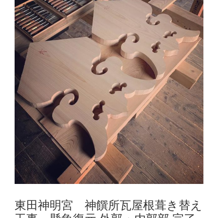
東田神明宮 神饌所瓦屋根葺き替え