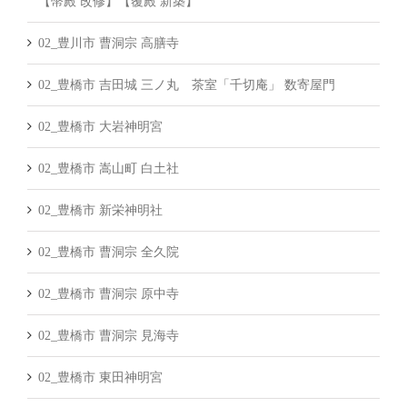
【幣殿 改修】【覆殿 新築】
02_豊川市 曹洞宗 高膳寺
02_豊橋市 吉田城 三ノ丸 茶室「千切庵」 数寄屋門
02_豊橋市 大岩神明宮
02_豊橋市 嵩山町 白土社
02_豊橋市 新栄神明社
02_豊橋市 曹洞宗 全久院
02_豊橋市 曹洞宗 原中寺
02_豊橋市 曹洞宗 見海寺
02_豊橋市 東田神明宮