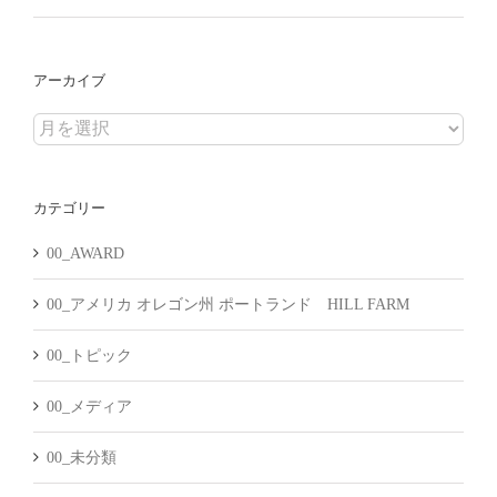
アーカイブ
ア
ー
カ
カテゴリー
イ
ブ
00_AWARD
00_アメリカ オレゴン州 ポートランド HILL FARM
00_トピック
00_メディア
00_未分類