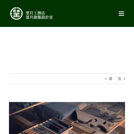
Skip
to
content
前
次
View
Larger
Image