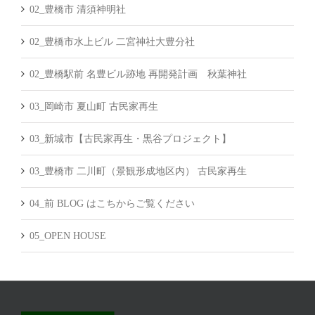
02_豊橋市 清須神明社
02_豊橋市水上ビル 二宮神社大豊分社
02_豊橋駅前 名豊ビル跡地 再開発計画 秋葉神社
03_岡崎市 夏山町 古民家再生
03_新城市【古民家再生・黒谷プロジェクト】
03_豊橋市 二川町（景観形成地区内） 古民家再生
04_前 BLOG はこちからご覧ください
05_OPEN HOUSE