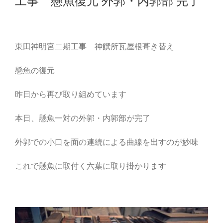
工事 懸魚復元 外郭・内郭部 完了
東田神明宮二期工事 神饌所瓦屋根葺き替え
懸魚の復元
昨日から再び取り組めています
本日、懸魚一対の外郭・内郭部が完了
外郭での小口を面の連続による曲線を出すのが妙味
これで懸魚に取付く六葉に取り掛かります