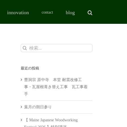
innovation
blog
contact
検
索
…
最近の投稿
曹洞宗 原中寺 本堂 耐震改修工
事・瓦屋根葺き替え工事 瓦工事着
手
葉月の朔日参り
【 Maine Japanese Woodworking