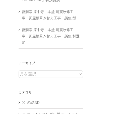
Festival 2026 】特別講演
曹洞宗 原中寺 本堂 耐震改修工
事・瓦屋根葺き替え工事 懸魚 型
曹洞宗 原中寺 本堂 耐震改修工
事・瓦屋根葺き替え工事 懸魚 材選
定
アーカイブ
ア
ー
カ
カテゴリー
イ
ブ
00_AWARD