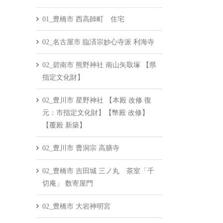
01_豊橋市 西高師町 住宅
02_名古屋市 臨済宗妙心寺派 利海寺
02_碧南市 熊野神社 南山矢取塚 【県
指定文化財】
02_豊川市 星野神社 【本殿 改修 復
元：市指定文化財】【幣殿 改修】
【覆殿 新築】
02_豊川市 曹洞宗 高膳寺
02_豊橋市 吉田城 三ノ丸 茶室「千
切庵」 数寄屋門
02_豊橋市 大岩神明宮