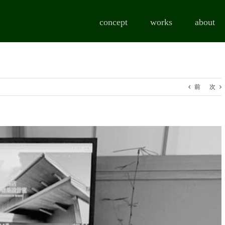
concept
works
about
前
次