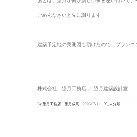
あとは、望月が何か新しい事を思い付いて、
ごめんなさいと先に謝ります
建築予定地の実測図も頂けたので、プランニ
株式会社 望月工務店 ／ 望月建築設計室
By
望月工務店 望月成高
|
2020-07-11
|
00_未分類