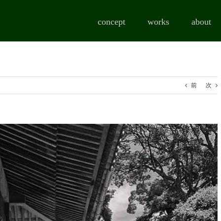
concept
works
about
前
次