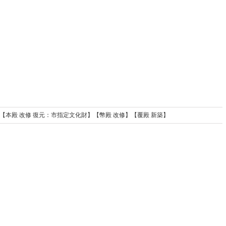
社 【本殿 改修 復元：市指定文化財】【幣殿 改修】【覆殿 新築】