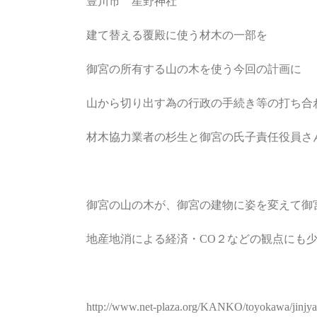
豊川市 星野神社
建て替える覆殿に使う材木の一部を
御宮の所有する山の木を使う今回の計画に
山から切り出す為の行政の手続き等の打ち合
材木協力業者の杉生と御宮の氏子責任役員さ
御宮の山の木が、御宮の建物に姿を変えて御
地産地消による経済・CO２などの観点にも
http://www.net-plaza.org/KANKO/toyokawa/jinjya