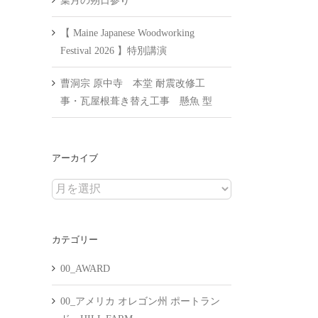
葉月の朔日参り
【 Maine Japanese Woodworking
Festival 2026 】特別講演
曹洞宗 原中寺 本堂 耐震改修工
事・瓦屋根葺き替え工事 懸魚 型
アーカイブ
ア
ー
カ
カテゴリー
イ
ブ
00_AWARD
00_アメリカ オレゴン州 ポートラン