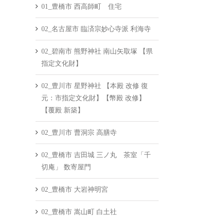
01_豊橋市 西高師町 住宅
02_名古屋市 臨済宗妙心寺派 利海寺
02_碧南市 熊野神社 南山矢取塚 【県
指定文化財】
02_豊川市 星野神社 【本殿 改修 復
元：市指定文化財】【幣殿 改修】
【覆殿 新築】
02_豊川市 曹洞宗 高膳寺
02_豊橋市 吉田城 三ノ丸 茶室「千
切庵」 数寄屋門
02_豊橋市 大岩神明宮
02_豊橋市 嵩山町 白土社