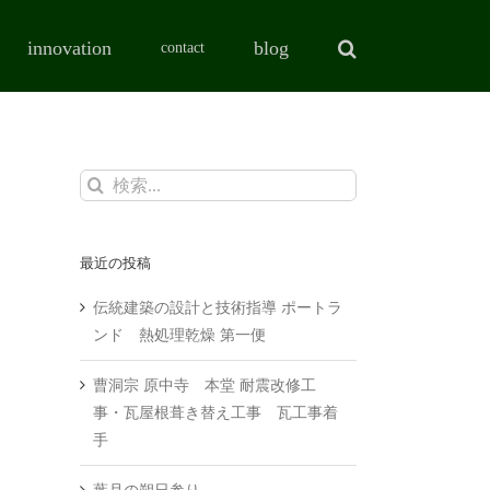
innovation
blog
contact
検
索
…
最近の投稿
伝統建築の設計と技術指導 ポートラ
ンド 熱処理乾燥 第一便
曹洞宗 原中寺 本堂 耐震改修工
事・瓦屋根葺き替え工事 瓦工事着
手