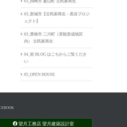
03_岡崎市 夏山町 古民家再生
03_新城市【古民家再生・黒谷プロジ
ェクト】
03_豊橋市 二川町（景観形成地区
内） 古民家再生
04_前 BLOG はこちからご覧くださ
い
05_OPEN HOUSE
CEBOOK
望月工務店 望月建築設計室