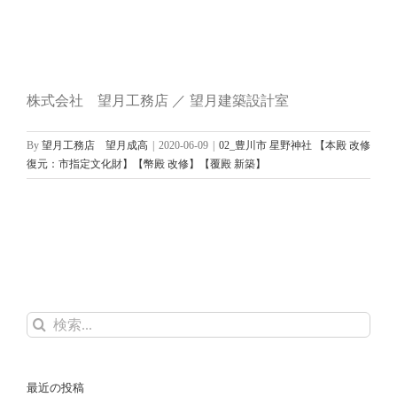
株式会社 望月工務店 ／ 望月建築設計室
By
望月工務店 望月成高
|
2020-06-09
|
02_豊川市 星野神社 【本殿 改修
復元：市指定文化財】【幣殿 改修】【覆殿 新築】
検
索
…
最近の投稿