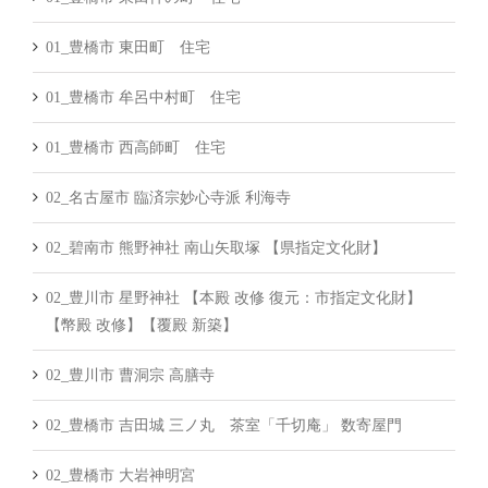
01_豊橋市 東田町 住宅
01_豊橋市 牟呂中村町 住宅
01_豊橋市 西高師町 住宅
02_名古屋市 臨済宗妙心寺派 利海寺
02_碧南市 熊野神社 南山矢取塚 【県指定文化財】
02_豊川市 星野神社 【本殿 改修 復元：市指定文化財】
【幣殿 改修】【覆殿 新築】
02_豊川市 曹洞宗 高膳寺
02_豊橋市 吉田城 三ノ丸 茶室「千切庵」 数寄屋門
02_豊橋市 大岩神明宮