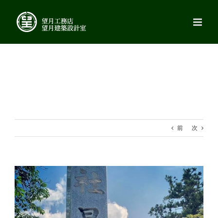
Skip
to
content
前
次
View
Larger
Image