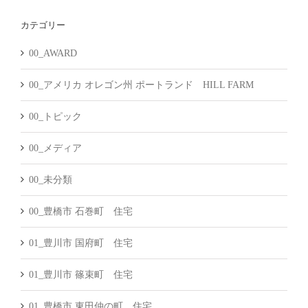
カ
カテゴリー
イ
ブ
00_AWARD
00_アメリカ オレゴン州 ポートランド HILL FARM
00_トピック
00_メディア
00_未分類
00_豊橋市 石巻町 住宅
01_豊川市 国府町 住宅
01_豊川市 篠束町 住宅
01_豊橋市 東田仲の町 住宅