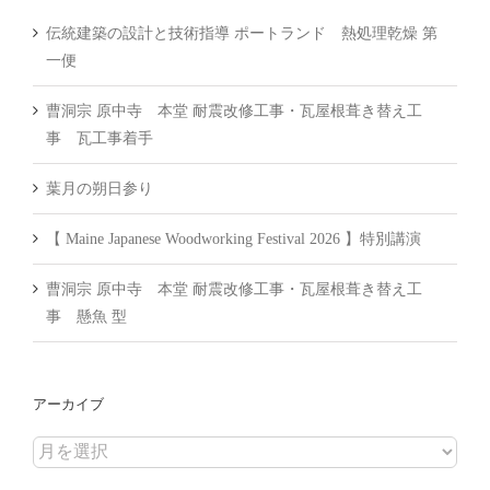
伝統建築の設計と技術指導 ポートランド 熱処理乾燥 第
一便
曹洞宗 原中寺 本堂 耐震改修工事・瓦屋根葺き替え工
事 瓦工事着手
葉月の朔日参り
【 Maine Japanese Woodworking Festival 2026 】特別講演
曹洞宗 原中寺 本堂 耐震改修工事・瓦屋根葺き替え工
事 懸魚 型
アーカイブ
ア
ー