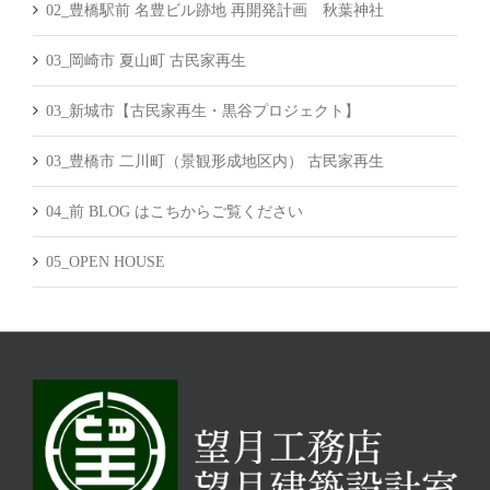
02_豊橋駅前 名豊ビル跡地 再開発計画 秋葉神社
03_岡崎市 夏山町 古民家再生
03_新城市【古民家再生・黒谷プロジェクト】
03_豊橋市 二川町（景観形成地区内） 古民家再生
04_前 BLOG はこちからご覧ください
05_OPEN HOUSE