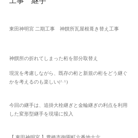
工事 継手
東田神明宮 二期工事 神饌所瓦屋根葺き替え工事
神饌所の折れてしまった桁を部分取替え
現況を考慮しながら、既存の桁と新規の桁をどう継ぐ
かを考えるのも楽しい(^ ^)
今回の継手は、追掛大栓継ぎと金輪継ぎの利点を利用
した変形型継手を現場に投入
【 東田神明宮 】豊橋市御園町六番地十六