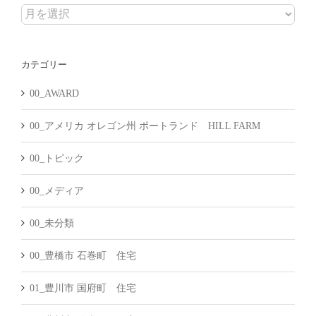
ア
ー
カ
カテゴリー
イ
ブ
00_AWARD
00_アメリカ オレゴン州 ポートランド HILL FARM
00_トピック
00_メディア
00_未分類
00_豊橋市 石巻町 住宅
01_豊川市 国府町 住宅