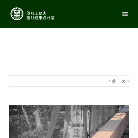
Skip
to
content
前
次
View
Larger
Image