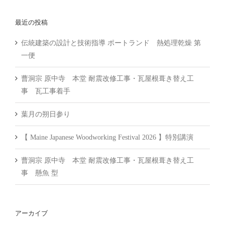
…
最近の投稿
伝統建築の設計と技術指導 ポートランド 熱処理乾燥 第
一便
曹洞宗 原中寺 本堂 耐震改修工事・瓦屋根葺き替え工
事 瓦工事着手
葉月の朔日参り
【 Maine Japanese Woodworking Festival 2026 】特別講演
曹洞宗 原中寺 本堂 耐震改修工事・瓦屋根葺き替え工
事 懸魚 型
アーカイブ