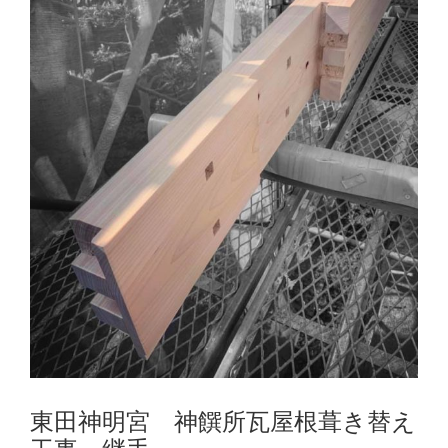
東田神明宮 神饌所瓦屋根葺き替え