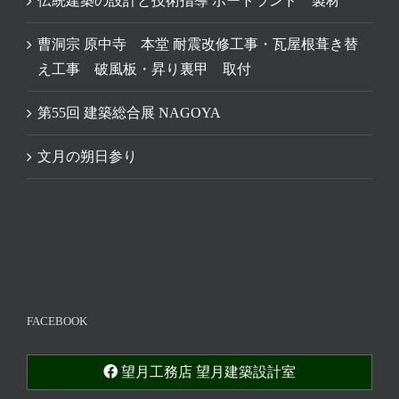
伝統建築の設計と技術指導 ポートランド 製材
曹洞宗 原中寺 本堂 耐震改修工事・瓦屋根葺き替
え工事 破風板・昇り裏甲 取付
第55回 建築総合展 NAGOYA
文月の朔日参り
FACEBOOK
望月工務店 望月建築設計室