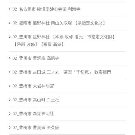
02_名古屋市 臨済宗妙心寺派 利海寺
02_碧南市 熊野神社 南山矢取塚 【県指定文化財】
02_豊川市 星野神社 【本殿 改修 復元：市指定文化財】
【幣殿 改修】【覆殿 新築】
02_豊川市 曹洞宗 高膳寺
02_豊橋市 吉田城 三ノ丸 茶室「千切庵」 数寄屋門
02_豊橋市 大岩神明宮
02_豊橋市 嵩山町 白土社
02_豊橋市 新栄神明社
02_豊橋市 曹洞宗 全久院