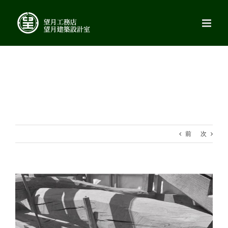
Skip
to
content
前
次
View
Larger
Image