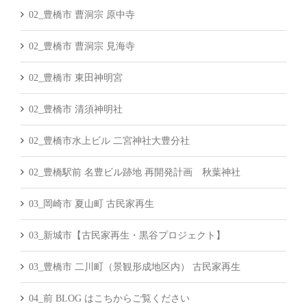
02_豊橋市 曹洞宗 原中寺
02_豊橋市 曹洞宗 見海寺
02_豊橋市 東田神明宮
02_豊橋市 清須神明社
02_豊橋市水上ビル 二宮神社大豊分社
02_豊橋駅前 名豊ビル跡地 再開発計画 秋葉神社
03_岡崎市 夏山町 古民家再生
03_新城市【古民家再生・黒谷プロジェクト】
03_豊橋市 二川町（景観形成地区内） 古民家再生
04_前 BLOG はこちからご覧ください