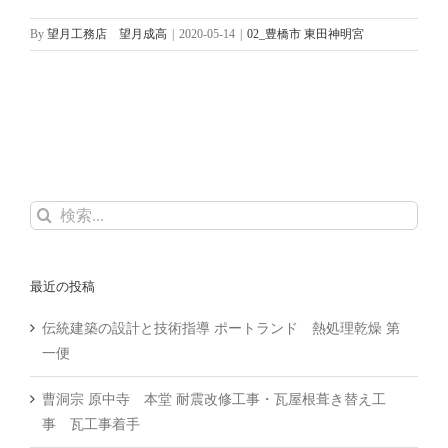
By
望月工務店 望月成高
|
2020-05-14
|
02_豊橋市 東田神明宮
検
索
…
最近の投稿
伝統建築の設計と技術指導 ポートランド 熱処理乾燥 第
一便
曹洞宗 原中寺 本堂 耐震改修工事・瓦屋根葺き替え工
事 瓦工事着手