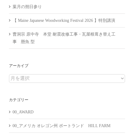
葉月の朔日参り
【 Maine Japanese Woodworking Festival 2026 】特別講演
曹洞宗 原中寺 本堂 耐震改修工事・瓦屋根葺き替え工
事 懸魚 型
アーカイブ
ア
ー
カ
カテゴリー
イ
ブ
00_AWARD
00_アメリカ オレゴン州 ポートランド HILL FARM