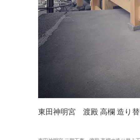
東田神明宮 渡殿 高欄 造り