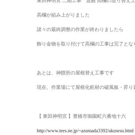
東田神明宮 二期工事 渡殿 高欄の造り替え
高欄が組み上がりました
諸々の最終調整の作業が終わりましたら
飾り金物を取り付けて高欄の工事は完了とな
あとは、神饌所の屋根替え工事です
現在、作業場にて屋根化粧材の破風板・昇り
【 東田神明宮 】豊橋市御園町六番地十六
http://www.tees.ne.jp/~azumada3392/akusesu.html