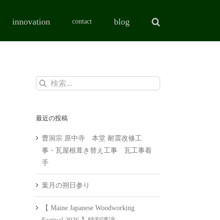
innovation
blog
contact
検
索
…
最近の投稿
曹洞宗 原中寺 本堂 耐震改修工
事・瓦屋根葺き替え工事 瓦工事着
手
葉月の朔日参り
【 Maine Japanese Woodworking