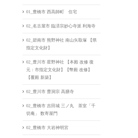
01_豊橋市 西高師町 住宅
02_名古屋市 臨済宗妙心寺派 利海寺
02_碧南市 熊野神社 南山矢取塚 【県
指定文化財】
02_豊川市 星野神社 【本殿 改修 復
元：市指定文化財】【幣殿 改修】
【覆殿 新築】
02_豊川市 曹洞宗 高膳寺
02_豊橋市 吉田城 三ノ丸 茶室「千
切庵」 数寄屋門
02_豊橋市 大岩神明宮