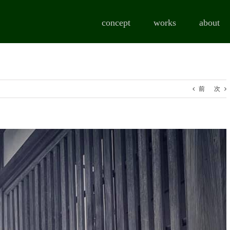
concept
works
about
前
次