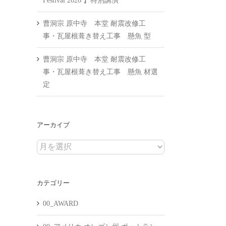
Festival 2026 】特別講演
曹洞宗 原中寺 本堂 耐震改修工
事・瓦屋根葺き替え工事 懸魚 型
曹洞宗 原中寺 本堂 耐震改修工
事・瓦屋根葺き替え工事 懸魚 材選
定
アーカイブ
ア
ー
カ
カテゴリー
イ
ブ
00_AWARD