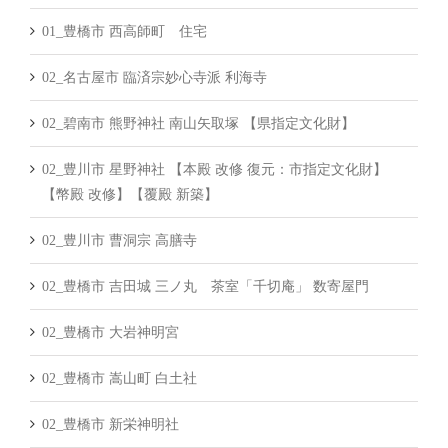
01_豊橋市 西高師町 住宅
02_名古屋市 臨済宗妙心寺派 利海寺
02_碧南市 熊野神社 南山矢取塚 【県指定文化財】
02_豊川市 星野神社 【本殿 改修 復元：市指定文化財】
【幣殿 改修】【覆殿 新築】
02_豊川市 曹洞宗 高膳寺
02_豊橋市 吉田城 三ノ丸 茶室「千切庵」 数寄屋門
02_豊橋市 大岩神明宮
02_豊橋市 嵩山町 白土社
02_豊橋市 新栄神明社