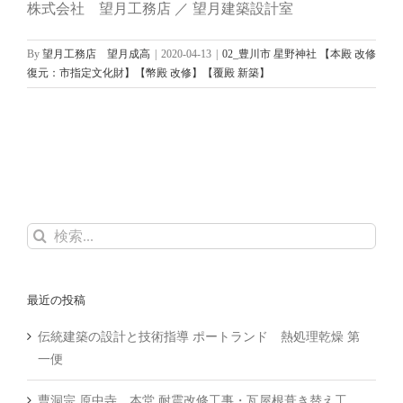
株式会社 望月工務店 ／ 望月建築設計室
By
望月工務店 望月成高
|
2020-04-13
|
02_豊川市 星野神社 【本殿 改修
復元：市指定文化財】【幣殿 改修】【覆殿 新築】
検
索
…
最近の投稿
伝統建築の設計と技術指導 ポートランド 熱処理乾燥 第
一便
曹洞宗 原中寺 本堂 耐震改修工事・瓦屋根葺き替え工