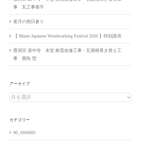
事 瓦工事着手
葉月の朔日参り
【 Maine Japanese Woodworking Festival 2026 】特別講演
曹洞宗 原中寺 本堂 耐震改修工事・瓦屋根葺き替え工
事 懸魚 型
アーカイブ
ア
ー
カ
カテゴリー
イ
ブ
00_AWARD