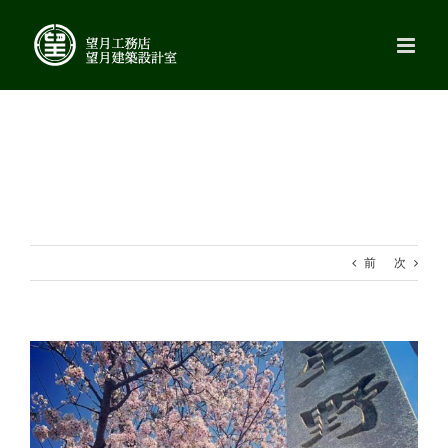
Skip
to
content
前
次
View
Larger
Image