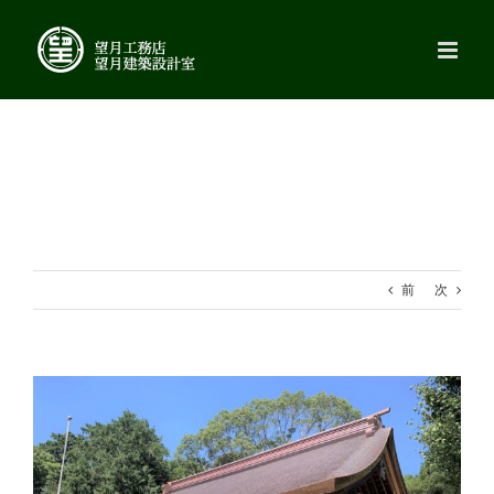
Skip
to
content
前
次
View
Larger
Image