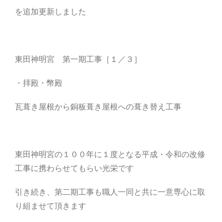
を追加更新しました
東田神明宮 第一期工事［１／３］
・拝殿・幣殿
瓦葺き屋根から銅板葺き屋根への葺き替え工事
東田神明宮の１００年に１度となる平成・令和の改修
工事に携わらせてもらい光栄です
引き続き、第二期工事も職人一同と共に一意専心に取
り組ませて頂きます