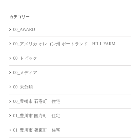
ー
カ
カテゴリー
イ
ブ
00_AWARD
00_アメリカ オレゴン州 ポートランド HILL FARM
00_トピック
00_メディア
00_未分類
00_豊橋市 石巻町 住宅
01_豊川市 国府町 住宅
01_豊川市 篠束町 住宅