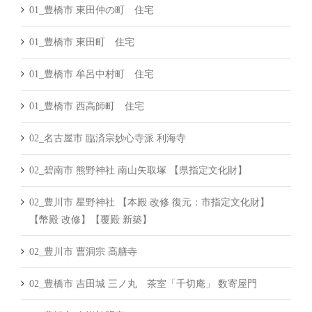
01_豊橋市 東田仲の町 住宅
01_豊橋市 東田町 住宅
01_豊橋市 牟呂中村町 住宅
01_豊橋市 西高師町 住宅
02_名古屋市 臨済宗妙心寺派 利海寺
02_碧南市 熊野神社 南山矢取塚 【県指定文化財】
02_豊川市 星野神社 【本殿 改修 復元：市指定文化財】
【幣殿 改修】【覆殿 新築】
02_豊川市 曹洞宗 高膳寺
02_豊橋市 吉田城 三ノ丸 茶室「千切庵」 数寄屋門