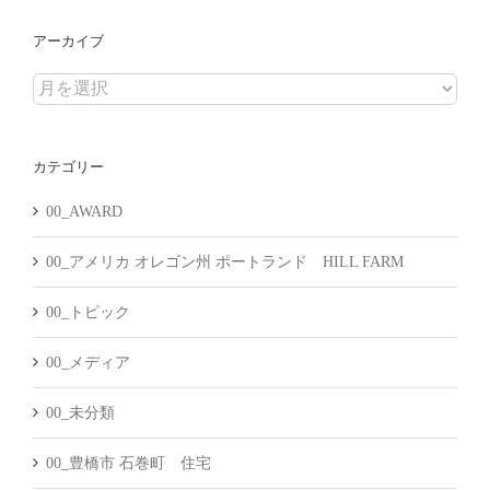
アーカイブ
ア
ー
カ
カテゴリー
イ
ブ
00_AWARD
00_アメリカ オレゴン州 ポートランド HILL FARM
00_トピック
00_メディア
00_未分類
00_豊橋市 石巻町 住宅