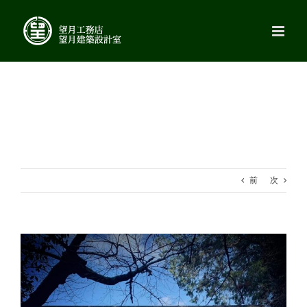
Skip
to
content
前
次
View
Larger
Image