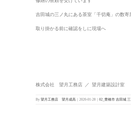
修繕の依頼を受けています
吉田城の三ノ丸にある茶室「千切庵」の数寄
取り掛かる前に確認をしに現場へ
株式会社 望月工務店 ／ 望月建築設計室
By
望月工務店 望月成高
|
2020-01-28
|
02_豊橋市 吉田城