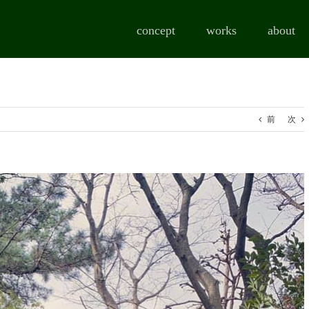
concept
works
about
前
次