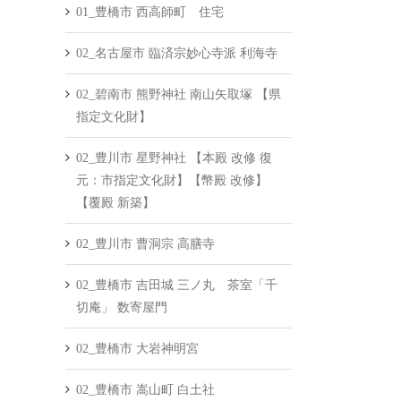
01_豊橋市 西高師町 住宅
02_名古屋市 臨済宗妙心寺派 利海寺
02_碧南市 熊野神社 南山矢取塚 【県
指定文化財】
02_豊川市 星野神社 【本殿 改修 復
元：市指定文化財】【幣殿 改修】
【覆殿 新築】
02_豊川市 曹洞宗 高膳寺
02_豊橋市 吉田城 三ノ丸 茶室「千
切庵」 数寄屋門
02_豊橋市 大岩神明宮
02_豊橋市 嵩山町 白土社