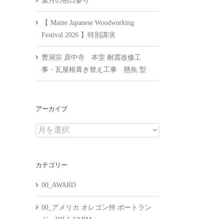
葉月の朔日参り
【 Maine Japanese Woodworking
Festival 2026 】特別講演
曹洞宗 原中寺 本堂 耐震改修工
事・瓦屋根葺き替え工事 懸魚 型
アーカイブ
ア
ー
カ
カテゴリー
イ
ブ
00_AWARD
00_アメリカ オレゴン州 ポートラン