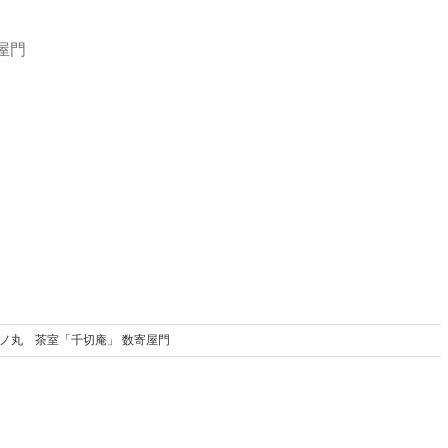
屋門
 三ノ丸 茶室「千切庵」 数寄屋門