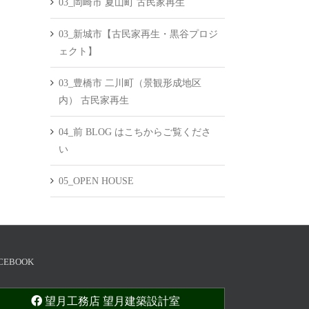
03_岡崎市 夏山町 古民家再生
03_新城市【古民家再生・黒谷プロジ
ェクト】
03_豊橋市 二川町（景観形成地区
内） 古民家再生
04_前 BLOG はこちからご覧くださ
い
05_OPEN HOUSE
CEBOOK
望月工務店 望月建築設計室