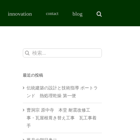
innovation
blog
contact
検
索
…
最近の投稿
伝統建築の設計と技術指導 ポートラ
ンド 熱処理乾燥 第一便
曹洞宗 原中寺 本堂 耐震改修工
事・瓦屋根葺き替え工事 瓦工事着
手