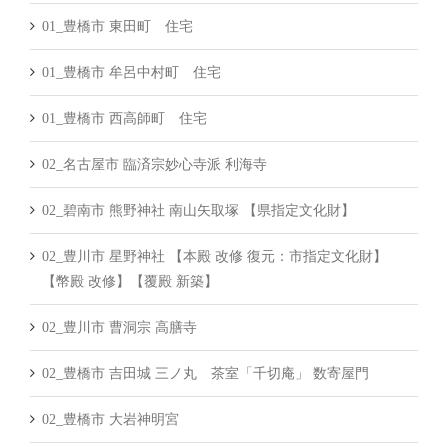
01_豊橋市 東田町 住宅
01_豊橋市 牟呂中村町 住宅
01_豊橋市 西高師町 住宅
02_名古屋市 臨済宗妙心寺派 利海寺
02_碧南市 熊野神社 南山矢取塚 【県指定文化財】
02_豊川市 星野神社 【本殿 改修 復元：市指定文化財】
【幣殿 改修】【覆殿 新築】
02_豊川市 曹洞宗 高膳寺
02_豊橋市 吉田城 三ノ丸 茶室「千切庵」 数寄屋門
02_豊橋市 大岩神明宮