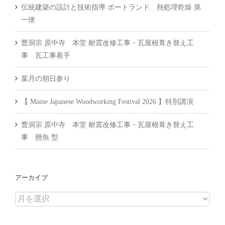
伝統建築の設計と技術指導 ポートランド 熱処理乾燥 第
一便
曹洞宗 原中寺 本堂 耐震改修工事・瓦屋根葺き替え工
事 瓦工事着手
葉月の朔日参り
【 Maine Japanese Woodworking Festival 2026 】特別講演
曹洞宗 原中寺 本堂 耐震改修工事・瓦屋根葺き替え工
事 懸魚 型
アーカイブ
ア
ー
カ