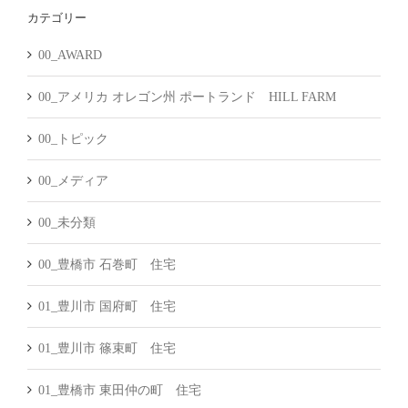
カテゴリー
イ
ブ
00_AWARD
00_アメリカ オレゴン州 ポートランド HILL FARM
00_トピック
00_メディア
00_未分類
00_豊橋市 石巻町 住宅
01_豊川市 国府町 住宅
01_豊川市 篠束町 住宅
01_豊橋市 東田仲の町 住宅