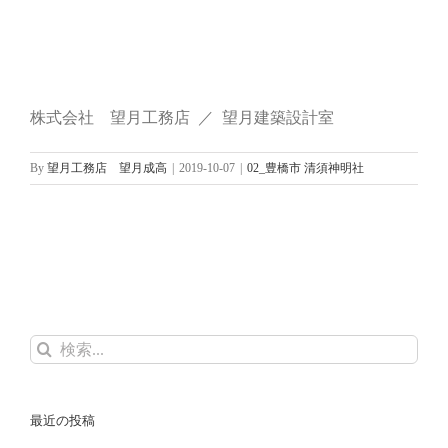
株式会社 望月工務店 ／ 望月建築設計室
By
望月工務店 望月成高
|
2019-10-07
|
02_豊橋市 清須神明社
検
索
…
最近の投稿