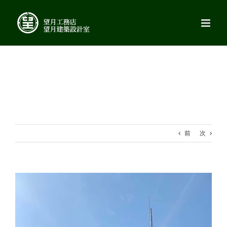
Skip
to
content
前
次
View
Larger
Image