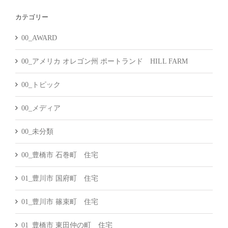
カ
カテゴリー
イ
ブ
00_AWARD
00_アメリカ オレゴン州 ポートランド HILL FARM
00_トピック
00_メディア
00_未分類
00_豊橋市 石巻町 住宅
01_豊川市 国府町 住宅
01_豊川市 篠束町 住宅
01_豊橋市 東田仲の町 住宅