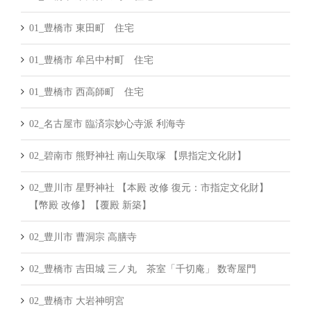
01_豊橋市 東田町 住宅
01_豊橋市 牟呂中村町 住宅
01_豊橋市 西高師町 住宅
02_名古屋市 臨済宗妙心寺派 利海寺
02_碧南市 熊野神社 南山矢取塚 【県指定文化財】
02_豊川市 星野神社 【本殿 改修 復元：市指定文化財】
【幣殿 改修】【覆殿 新築】
02_豊川市 曹洞宗 高膳寺
02_豊橋市 吉田城 三ノ丸 茶室「千切庵」 数寄屋門
02_豊橋市 大岩神明宮