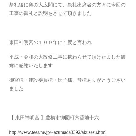
祭礼後に奥の大広間にて、祭礼出席者の方々に今回の
工事の御礼と説明をさせて頂きました
東田神明宮の１００年に１度と言われ
平成・令和の大改修工事に携わらせて頂けたました御
縁に感謝いたします
御宮様・建設委員様・氏子様、皆様ありがとうござい
ました
【 東田神明宮 】豊橋市御園町六番地十六
http://www.tees.ne.jp/~azumada3392/akusesu.html