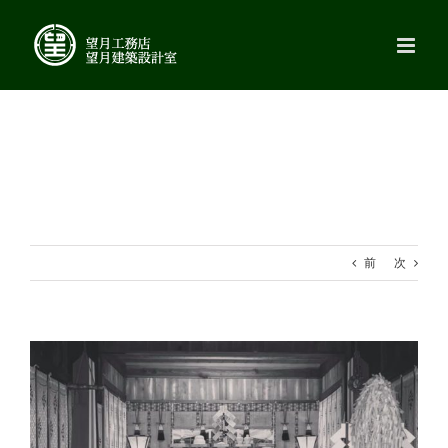
Skip
to
content
前
次
View
Larger
Image