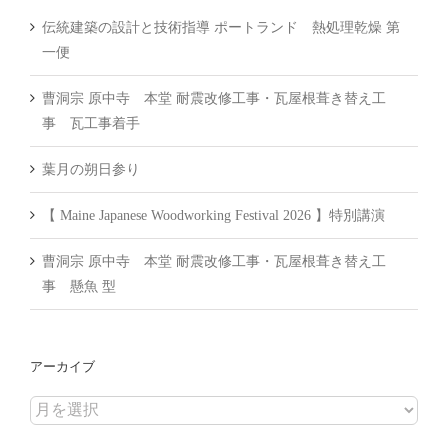
伝統建築の設計と技術指導 ポートランド 熱処理乾燥 第
一便
曹洞宗 原中寺 本堂 耐震改修工事・瓦屋根葺き替え工
事 瓦工事着手
葉月の朔日参り
【 Maine Japanese Woodworking Festival 2026 】特別講演
曹洞宗 原中寺 本堂 耐震改修工事・瓦屋根葺き替え工
事 懸魚 型
アーカイブ
ア
ー