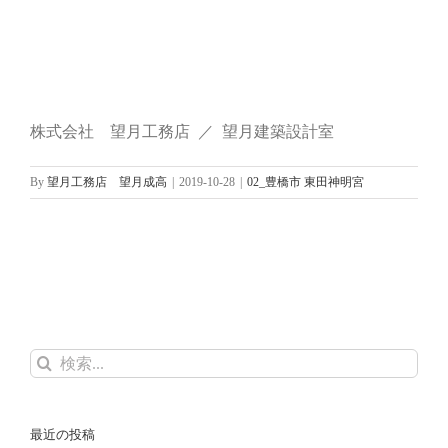
株式会社 望月工務店 ／ 望月建築設計室
By
望月工務店 望月成高
|
2019-10-28
|
02_豊橋市 東田神明宮
検
索
…
最近の投稿