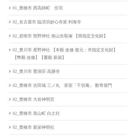
01_豊橋市 西高師町 住宅
02_名古屋市 臨済宗妙心寺派 利海寺
02_碧南市 熊野神社 南山矢取塚 【県指定文化財】
02_豊川市 星野神社 【本殿 改修 復元：市指定文化財】
【幣殿 改修】【覆殿 新築】
02_豊川市 曹洞宗 高膳寺
02_豊橋市 吉田城 三ノ丸 茶室「千切庵」 数寄屋門
02_豊橋市 大岩神明宮
02_豊橋市 嵩山町 白土社
02_豊橋市 新栄神明社