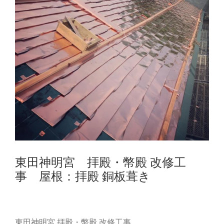
東田神明宮 拝殿・幣殿 改修工
事 屋根：拝殿 銅板葺き
東田神明宮 拝殿・幣殿 改修工事