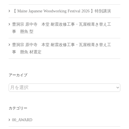
【 Maine Japanese Woodworking Festival 2026 】特別講演
曹洞宗 原中寺 本堂 耐震改修工事・瓦屋根葺き替え工
事 懸魚 型
曹洞宗 原中寺 本堂 耐震改修工事・瓦屋根葺き替え工
事 懸魚 材選定
アーカイブ
ア
ー
カ
カテゴリー
イ
ブ
00_AWARD