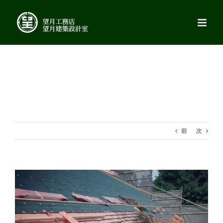
Skip
to
content
前
次
View
Larger
Image