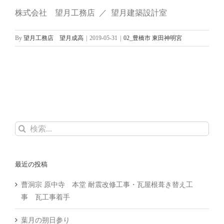
株式会社 望月工務店 ／ 望月建築設計室
By
望月工務店 望月成高
|
2019-05-31
|
02_豊橋市 東田神明宮
検
索
…
最近の投稿
曹洞宗 原中寺 本堂 耐震改修工事・瓦屋根葺き替え工
事 瓦工事着手
葉月の朔日参り