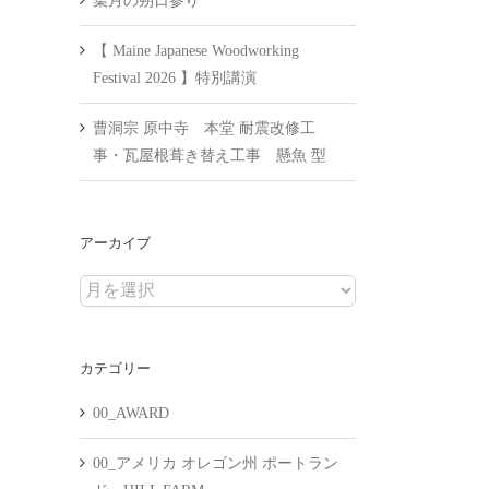
葉月の朔日参り
【 Maine Japanese Woodworking
Festival 2026 】特別講演
曹洞宗 原中寺 本堂 耐震改修工
事・瓦屋根葺き替え工事 懸魚 型
アーカイブ
ア
ー
カ
カテゴリー
イ
ブ
00_AWARD
00_アメリカ オレゴン州 ポートラン