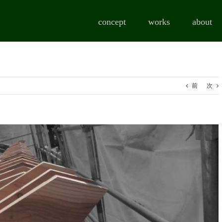
concept
works
about
前
次