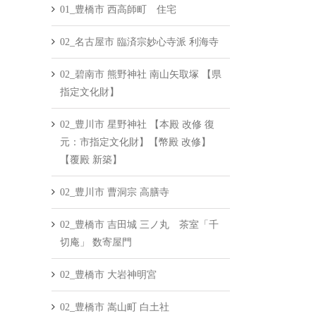
01_豊橋市 西高師町 住宅
02_名古屋市 臨済宗妙心寺派 利海寺
02_碧南市 熊野神社 南山矢取塚 【県
指定文化財】
02_豊川市 星野神社 【本殿 改修 復
元：市指定文化財】【幣殿 改修】
【覆殿 新築】
02_豊川市 曹洞宗 高膳寺
02_豊橋市 吉田城 三ノ丸 茶室「千
切庵」 数寄屋門
02_豊橋市 大岩神明宮
02_豊橋市 嵩山町 白土社