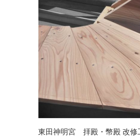
東田神明宮 拝殿・幣殿 改修