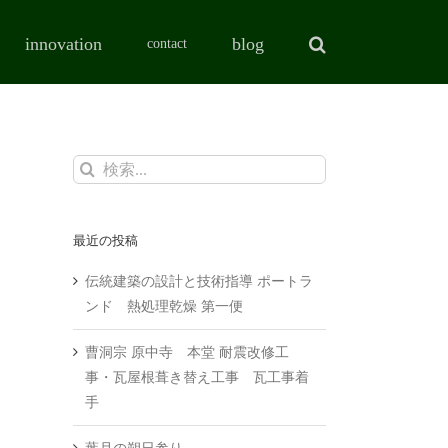
innovation
blog
contact
検
索
…
最近の投稿
伝統建築の設計と技術指導 ポートラ
ンド 熱処理乾燥 第一便
曹洞宗 原中寺 本堂 耐震改修工
事・瓦屋根葺き替え工事 瓦工事着
手