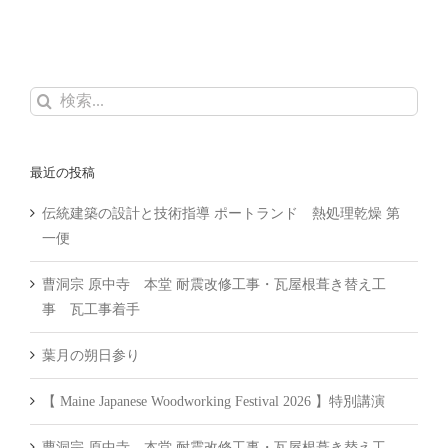
検
索
…
最近の投稿
伝統建築の設計と技術指導 ポートランド 熱処理乾燥 第
一便
曹洞宗 原中寺 本堂 耐震改修工事・瓦屋根葺き替え工
事 瓦工事着手
葉月の朔日参り
【 Maine Japanese Woodworking Festival 2026 】特別講演
曹洞宗 原中寺 本堂 耐震改修工事・瓦屋根葺き替え工