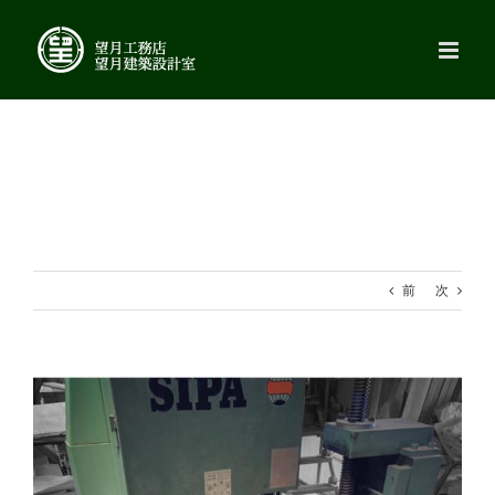
Skip
to
content
前
次
View
Larger
Image