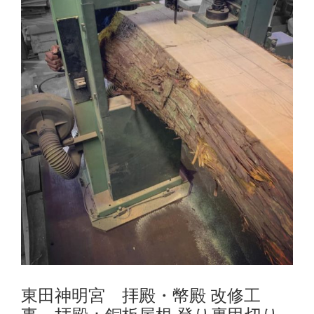
東田神明宮 拝殿・幣殿 改修工