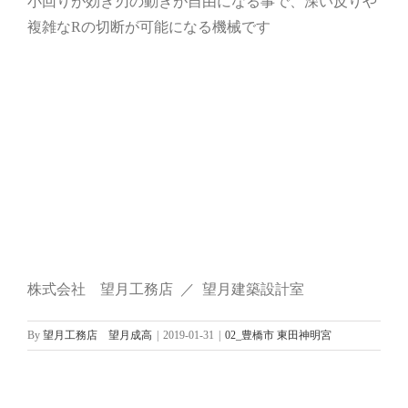
小回りが効き刃の動きが自由になる事で、深い反りや
複雑なRの切断が可能になる機械です
株式会社 望月工務店 ／ 望月建築設計室
By
望月工務店 望月成高
|
2019-01-31
|
02_豊橋市 東田神明宮