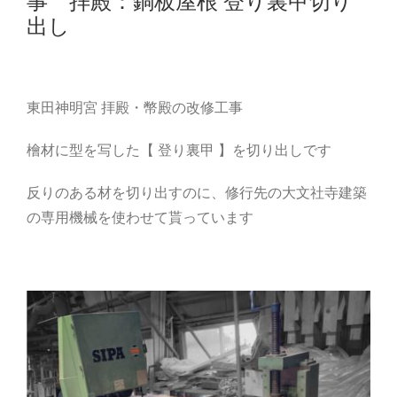
事 拝殿：銅板屋根 登り裏甲切り
出し
東田神明宮 拝殿・幣殿の改修工事
檜材に型を写した【 登り裏甲 】を切り出しです
反りのある材を切り出すのに、修行先の大文社寺建築
の専用機械を使わせて貰っています