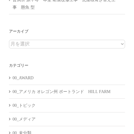
事 懸魚 型
アーカイブ
ア
ー
カ
カテゴリー
イ
ブ
00_AWARD
00_アメリカ オレゴン州 ポートランド HILL FARM
00_トピック
00_メディア
00_未分類