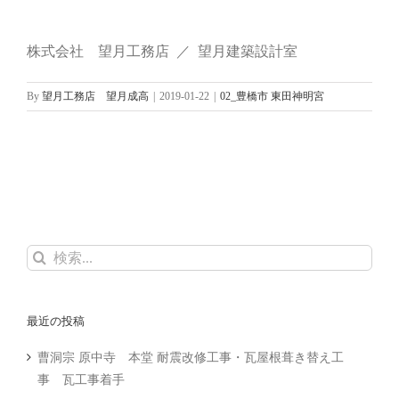
株式会社 望月工務店 ／ 望月建築設計室
By
望月工務店 望月成高
|
2019-01-22
|
02_豊橋市 東田神明宮
検
索
…
最近の投稿
曹洞宗 原中寺 本堂 耐震改修工事・瓦屋根葺き替え工
事 瓦工事着手