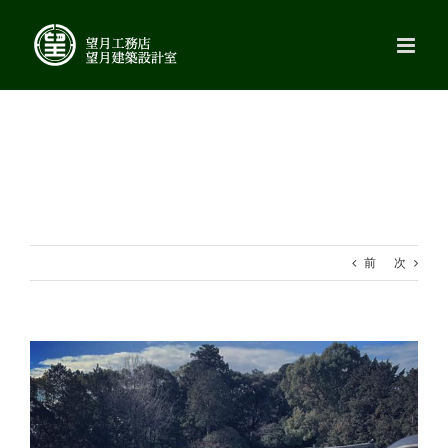
Skip
to
content
前
次
View
Larger
Image