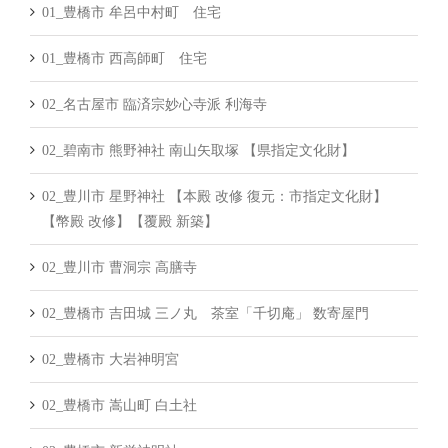
01_豊橋市 牟呂中村町 住宅
01_豊橋市 西高師町 住宅
02_名古屋市 臨済宗妙心寺派 利海寺
02_碧南市 熊野神社 南山矢取塚 【県指定文化財】
02_豊川市 星野神社 【本殿 改修 復元：市指定文化財】
【幣殿 改修】【覆殿 新築】
02_豊川市 曹洞宗 高膳寺
02_豊橋市 吉田城 三ノ丸 茶室「千切庵」 数寄屋門
02_豊橋市 大岩神明宮
02_豊橋市 嵩山町 白土社