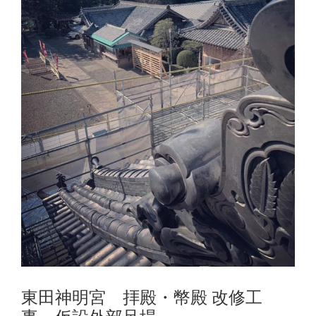
東田神明宮 拝殿・幣殿 改修工