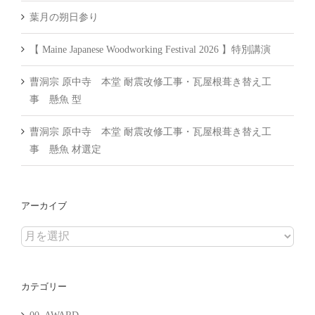
葉月の朔日参り
【 Maine Japanese Woodworking Festival 2026 】特別講演
曹洞宗 原中寺 本堂 耐震改修工事・瓦屋根葺き替え工
事 懸魚 型
曹洞宗 原中寺 本堂 耐震改修工事・瓦屋根葺き替え工
事 懸魚 材選定
アーカイブ
ア
ー
カ
カテゴリー
イ
ブ