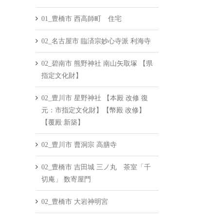
01_豊橋市 西高師町 住宅
02_名古屋市 臨済宗妙心寺派 利海寺
02_碧南市 熊野神社 南山矢取塚 【県
指定文化財】
02_豊川市 星野神社 【本殿 改修 復
元：市指定文化財】【幣殿 改修】
【覆殿 新築】
02_豊川市 曹洞宗 高膳寺
02_豊橋市 吉田城 三ノ丸 茶室「千
切庵」 数寄屋門
02_豊橋市 大岩神明宮