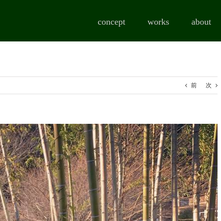
concept
works
about
前
次