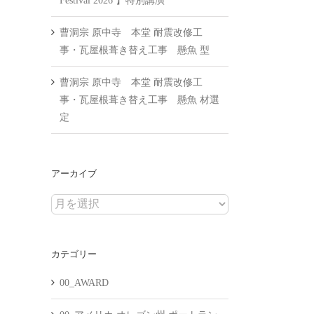
Festival 2026 】特別講演
曹洞宗 原中寺 本堂 耐震改修工
事・瓦屋根葺き替え工事 懸魚 型
曹洞宗 原中寺 本堂 耐震改修工
事・瓦屋根葺き替え工事 懸魚 材選
定
アーカイブ
ア
ー
カ
カテゴリー
イ
ブ
00_AWARD