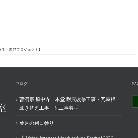
家再生・黒谷プロジェクト】
ブログ
FA
曹洞宗 原中寺 本堂 耐震改修工事・瓦屋根
葺き替え工事 瓦工事着手
葉月の朔日参り