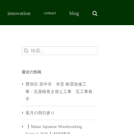
innovation
blog
contact
検
索
…
最近の投稿
曹洞宗 原中寺 本堂 耐震改修工
事・瓦屋根葺き替え工事 瓦工事着
手
葉月の朔日参り
【 Maine Japanese Woodworking