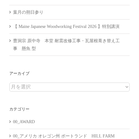
葉月の朔日参り
【 Maine Japanese Woodworking Festival 2026 】特別講演
曹洞宗 原中寺 本堂 耐震改修工事・瓦屋根葺き替え工
事 懸魚 型
アーカイブ
ア
ー
カ
カテゴリー
イ
ブ
00_AWARD
00_アメリカ オレゴン州 ポートランド HILL FARM