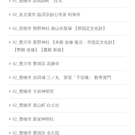
01_豊橋市 西高師町 住宅
02_名古屋市 臨済宗妙心寺派 利海寺
02_碧南市 熊野神社 南山矢取塚 【県指定文化財】
02_豊川市 星野神社 【本殿 改修 復元：市指定文化財】
【幣殿 改修】【覆殿 新築】
02_豊川市 曹洞宗 高膳寺
02_豊橋市 吉田城 三ノ丸 茶室「千切庵」 数寄屋門
02_豊橋市 大岩神明宮
02_豊橋市 嵩山町 白土社
02_豊橋市 新栄神明社
02_豊橋市 曹洞宗 全久院