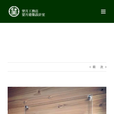
Skip
to
content
前
次
View
Larger
Image