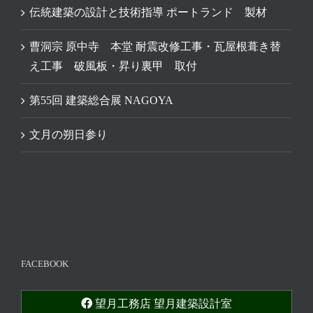
伝統建築の設計と技術指導 ポートランド 製材
曹洞宗 原中寺 本堂 耐震改修工事・瓦屋根葺き替
え工事 破風板・昇り裏甲 取付
第55回 建築総合展 NAGOYA
文月の朔日参り
FACEBOOK
望月工務店 望月建築設計室