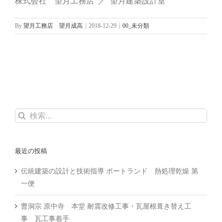
株式会社 望月工務店 ／ 望月建築設計室
By
望月工務店 望月成高
|
2018-12-29
|
00_未分類
検
索
…
最近の投稿
伝統建築の設計と技術指導 ポートランド 熱処理乾燥 第
一便
曹洞宗 原中寺 本堂 耐震改修工事・瓦屋根葺き替え工
事 瓦工事着手