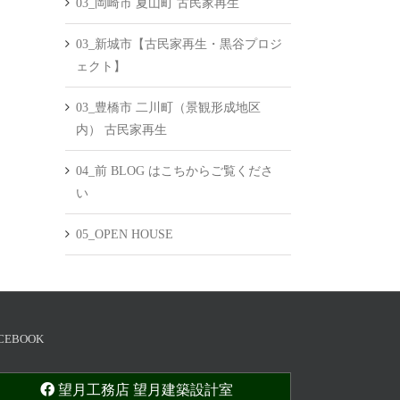
03_岡崎市 夏山町 古民家再生
03_新城市【古民家再生・黒谷プロジ
ェクト】
03_豊橋市 二川町（景観形成地区
内） 古民家再生
04_前 BLOG はこちからご覧くださ
い
05_OPEN HOUSE
CEBOOK
望月工務店 望月建築設計室