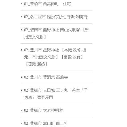
01_豊橋市 西高師町 住宅
02_名古屋市 臨済宗妙心寺派 利海寺
02_碧南市 熊野神社 南山矢取塚 【県
指定文化財】
02_豊川市 星野神社 【本殿 改修 復
元：市指定文化財】【幣殿 改修】
【覆殿 新築】
02_豊川市 曹洞宗 高膳寺
02_豊橋市 吉田城 三ノ丸 茶室「千
切庵」 数寄屋門
02_豊橋市 大岩神明宮
02_豊橋市 嵩山町 白土社