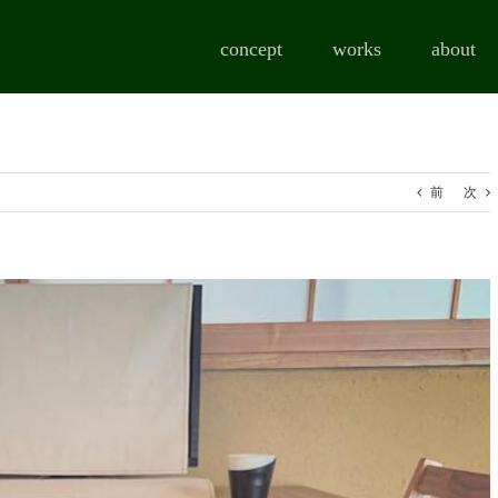
concept
works
about
前
次