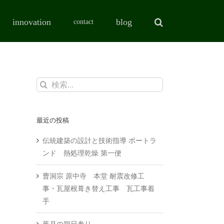
innovation
blog
contact
検
索
…
最近の投稿
伝統建築の設計と技術指導 ポートラ
ンド 熱処理乾燥 第一便
曹洞宗 原中寺 本堂 耐震改修工
事・瓦屋根葺き替え工事 瓦工事着
手