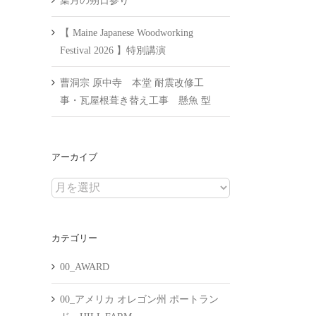
葉月の朔日参り
【 Maine Japanese Woodworking
Festival 2026 】特別講演
曹洞宗 原中寺 本堂 耐震改修工
事・瓦屋根葺き替え工事 懸魚 型
アーカイブ
ア
ー
カ
カテゴリー
イ
ブ
00_AWARD
00_アメリカ オレゴン州 ポートラン