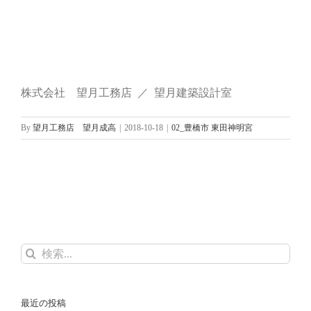
株式会社 望月工務店 ／ 望月建築設計室
By
望月工務店 望月成高
|
2018-10-18
|
02_豊橋市 東田神明宮
検
索
…
最近の投稿