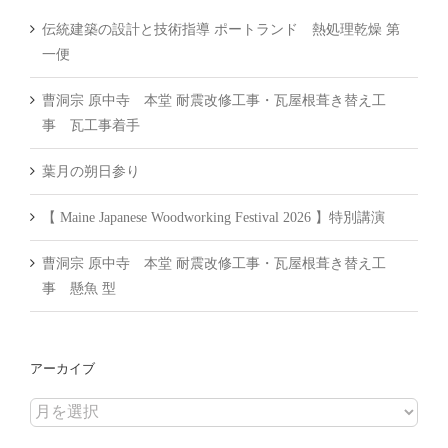
伝統建築の設計と技術指導 ポートランド 熱処理乾燥 第
一便
曹洞宗 原中寺 本堂 耐震改修工事・瓦屋根葺き替え工
事 瓦工事着手
葉月の朔日参り
【 Maine Japanese Woodworking Festival 2026 】特別講演
曹洞宗 原中寺 本堂 耐震改修工事・瓦屋根葺き替え工
事 懸魚 型
アーカイブ
ア
ー