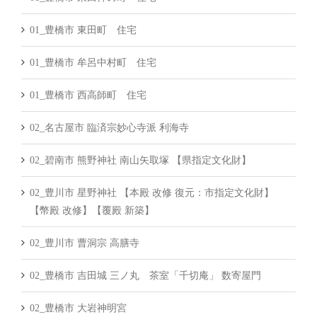
01_豊橋市 東田町 住宅
01_豊橋市 牟呂中村町 住宅
01_豊橋市 西高師町 住宅
02_名古屋市 臨済宗妙心寺派 利海寺
02_碧南市 熊野神社 南山矢取塚 【県指定文化財】
02_豊川市 星野神社 【本殿 改修 復元：市指定文化財】
【幣殿 改修】【覆殿 新築】
02_豊川市 曹洞宗 高膳寺
02_豊橋市 吉田城 三ノ丸 茶室「千切庵」 数寄屋門
02_豊橋市 大岩神明宮