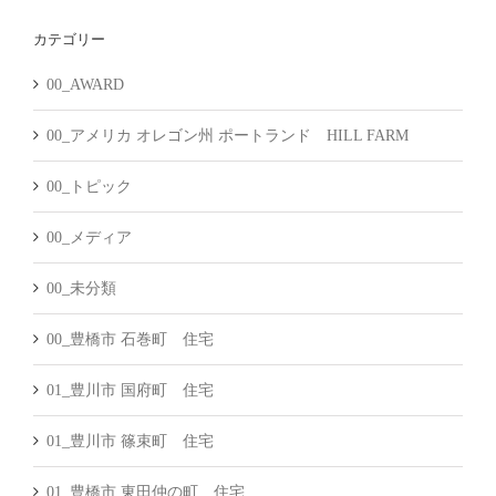
カ
カテゴリー
イ
ブ
00_AWARD
00_アメリカ オレゴン州 ポートランド HILL FARM
00_トピック
00_メディア
00_未分類
00_豊橋市 石巻町 住宅
01_豊川市 国府町 住宅
01_豊川市 篠束町 住宅
01_豊橋市 東田仲の町 住宅