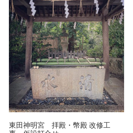
東田神明宮 拝殿・幣殿 改修工