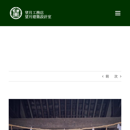
Skip
to
content
前
次
View
Larger
Image