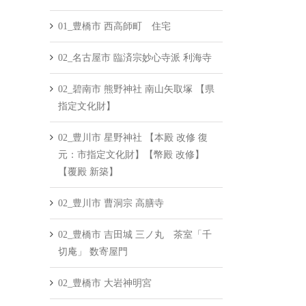
01_豊橋市 西高師町 住宅
02_名古屋市 臨済宗妙心寺派 利海寺
02_碧南市 熊野神社 南山矢取塚 【県
指定文化財】
02_豊川市 星野神社 【本殿 改修 復
元：市指定文化財】【幣殿 改修】
【覆殿 新築】
02_豊川市 曹洞宗 高膳寺
02_豊橋市 吉田城 三ノ丸 茶室「千
切庵」 数寄屋門
02_豊橋市 大岩神明宮