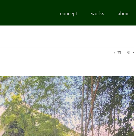
concept
works
about
前
次