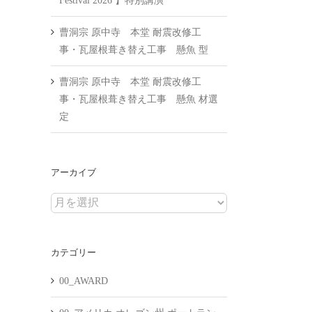
Festival 2026 】特別講演
曹洞宗 原中寺 本堂 耐震改修工
事・瓦屋根葺き替え工事 懸魚 型
曹洞宗 原中寺 本堂 耐震改修工
事・瓦屋根葺き替え工事 懸魚 材選
定
アーカイブ
ア
ー
カ
カテゴリー
イ
ブ
00_AWARD