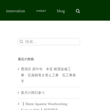
innovation
blog
contact
検
索
…
最近の投稿
曹洞宗 原中寺 本堂 耐震改修工
事・瓦屋根葺き替え工事 瓦工事着
手
葉月の朔日参り
【 Maine Japanese Woodworking