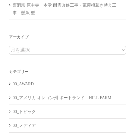
曹洞宗 原中寺 本堂 耐震改修工事・瓦屋根葺き替え工
事 懸魚 型
アーカイブ
ア
ー
カ
カテゴリー
イ
ブ
00_AWARD
00_アメリカ オレゴン州 ポートランド HILL FARM
00_トピック
00_メディア