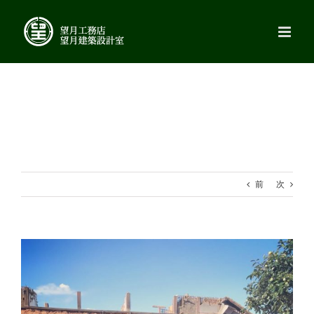
Skip
to
content
前
次
View
Larger
Image