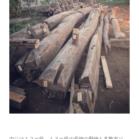
中には１２ｍ級、１３ｍ級の長物の野物も多数有り