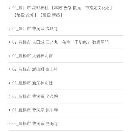
02_豊川市 星野神社 【本殿 改修 復元：市指定文化財】
【幣殿 改修】【覆殿 新築】
02_豊川市 曹洞宗 高膳寺
02_豊橋市 吉田城 三ノ丸 茶室「千切庵」 数寄屋門
02_豊橋市 大岩神明宮
02_豊橋市 嵩山町 白土社
02_豊橋市 新栄神明社
02_豊橋市 曹洞宗 全久院
02_豊橋市 曹洞宗 原中寺
02_豊橋市 曹洞宗 見海寺