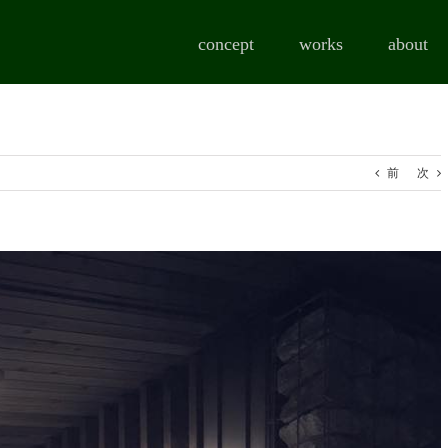
concept
works
about
前
次