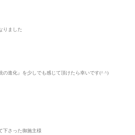
なりました
の進化』を少しでも感じて頂けたら幸いです(^ ^)
て下さった御施主様