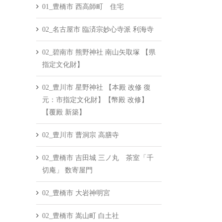
01_豊橋市 西高師町 住宅
02_名古屋市 臨済宗妙心寺派 利海寺
02_碧南市 熊野神社 南山矢取塚 【県
指定文化財】
02_豊川市 星野神社 【本殿 改修 復
元：市指定文化財】【幣殿 改修】
【覆殿 新築】
02_豊川市 曹洞宗 高膳寺
02_豊橋市 吉田城 三ノ丸 茶室「千
切庵」 数寄屋門
02_豊橋市 大岩神明宮
02_豊橋市 嵩山町 白土社