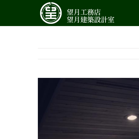
Skip
to
content
View
Larger
Image