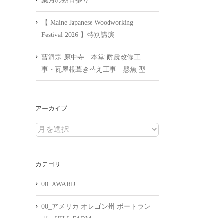
葉月の朔日参り
【 Maine Japanese Woodworking
Festival 2026 】特別講演
曹洞宗 原中寺 本堂 耐震改修工
事・瓦屋根葺き替え工事 懸魚 型
アーカイブ
ア
ー
カ
カテゴリー
イ
ブ
00_AWARD
00_アメリカ オレゴン州 ポートラン