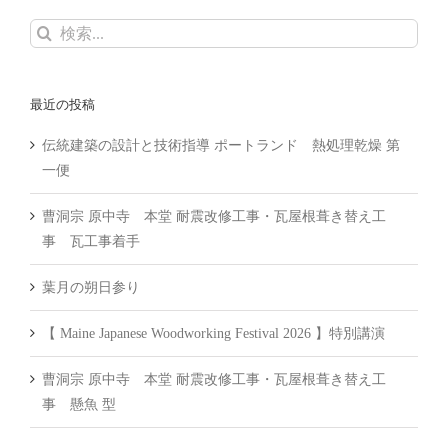
検
索
…
最近の投稿
伝統建築の設計と技術指導 ポートランド 熱処理乾燥 第
一便
曹洞宗 原中寺 本堂 耐震改修工事・瓦屋根葺き替え工
事 瓦工事着手
葉月の朔日参り
【 Maine Japanese Woodworking Festival 2026 】特別講演
曹洞宗 原中寺 本堂 耐震改修工事・瓦屋根葺き替え工
事 懸魚 型