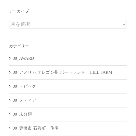
アーカイブ
ア
ー
カ
カテゴリー
イ
ブ
00_AWARD
00_アメリカ オレゴン州 ポートランド HILL FARM
00_トピック
00_メディア
00_未分類
00_豊橋市 石巻町 住宅