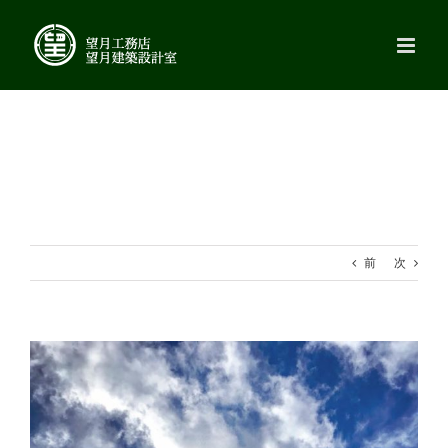
Skip
to
content
前
次
View
Larger
Image