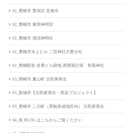
02_豊橋市 曹洞宗 見海寺
02_豊橋市 東田神明宮
02_豊橋市 清須神明社
02_豊橋市水上ビル 二宮神社大豊分社
02_豊橋駅前 名豊ビル跡地 再開発計画 秋葉神社
03_岡崎市 夏山町 古民家再生
03_新城市【古民家再生・黒谷プロジェクト】
03_豊橋市 二川町（景観形成地区内） 古民家再生
04_前 BLOG はこちからご覧ください