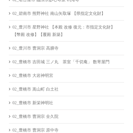
02_碧南市 熊野神社 南山矢取塚 【県指定文化財】
02_豊川市 星野神社 【本殿 改修 復元：市指定文化財】
【幣殿 改修】【覆殿 新築】
02_豊川市 曹洞宗 高膳寺
02_豊橋市 吉田城 三ノ丸 茶室「千切庵」 数寄屋門
02_豊橋市 大岩神明宮
02_豊橋市 嵩山町 白土社
02_豊橋市 新栄神明社
02_豊橋市 曹洞宗 全久院
02_豊橋市 曹洞宗 原中寺