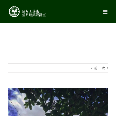
Skip
to
content
前
次
View
Larger
Image