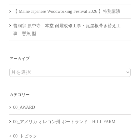
【 Maine Japanese Woodworking Festival 2026 】特別講演
曹洞宗 原中寺 本堂 耐震改修工事・瓦屋根葺き替え工
事 懸魚 型
アーカイブ
ア
ー
カ
カテゴリー
イ
ブ
00_AWARD
00_アメリカ オレゴン州 ポートランド HILL FARM
00_トピック