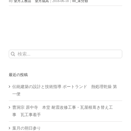
By
望月工務店 望月成高
|
2018-06-18
|
00_未分類
検
索
…
最近の投稿
伝統建築の設計と技術指導 ポートランド 熱処理乾燥 第
一便
曹洞宗 原中寺 本堂 耐震改修工事・瓦屋根葺き替え工
事 瓦工事着手
葉月の朔日参り