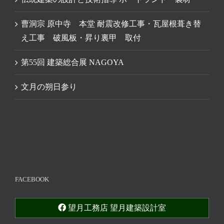
曹洞宗 原中寺 本堂 耐震改修工事・瓦屋根葺き替
え工事 破風板・昇り裏甲 取付
第55回 建築総合展 NAGOYA
文月の朔日参り
FACEBOOK
望月工務店 望月建築設計室