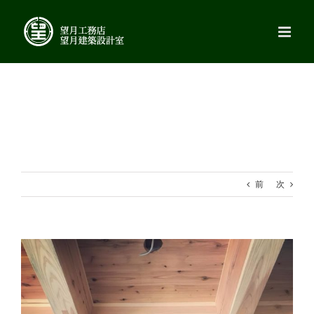
Skip
to
content
前
次
View
Larger
Image