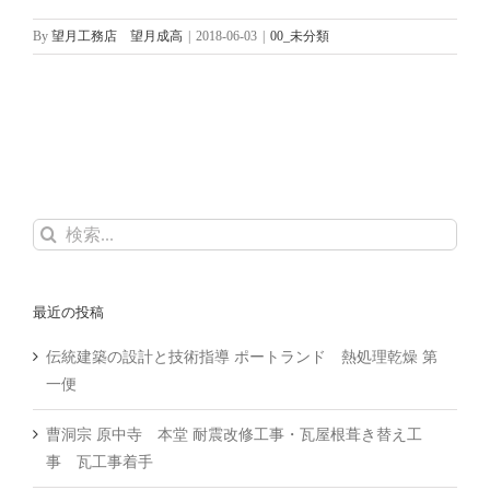
By
望月工務店 望月成高
|
2018-06-03
|
00_未分類
検
索
…
最近の投稿
伝統建築の設計と技術指導 ポートランド 熱処理乾燥 第
一便
曹洞宗 原中寺 本堂 耐震改修工事・瓦屋根葺き替え工
事 瓦工事着手