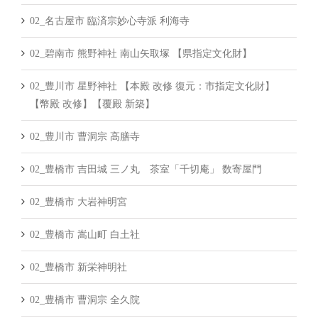
02_名古屋市 臨済宗妙心寺派 利海寺
02_碧南市 熊野神社 南山矢取塚 【県指定文化財】
02_豊川市 星野神社 【本殿 改修 復元：市指定文化財】
【幣殿 改修】【覆殿 新築】
02_豊川市 曹洞宗 高膳寺
02_豊橋市 吉田城 三ノ丸 茶室「千切庵」 数寄屋門
02_豊橋市 大岩神明宮
02_豊橋市 嵩山町 白土社
02_豊橋市 新栄神明社
02_豊橋市 曹洞宗 全久院