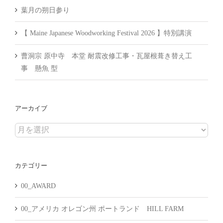
葉月の朔日参り
【 Maine Japanese Woodworking Festival 2026 】特別講演
曹洞宗 原中寺 本堂 耐震改修工事・瓦屋根葺き替え工
事 懸魚 型
アーカイブ
ア
ー
カ
カテゴリー
イ
ブ
00_AWARD
00_アメリカ オレゴン州 ポートランド HILL FARM