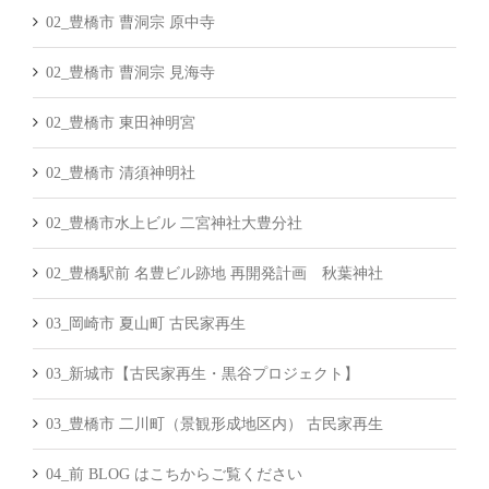
02_豊橋市 曹洞宗 原中寺
02_豊橋市 曹洞宗 見海寺
02_豊橋市 東田神明宮
02_豊橋市 清須神明社
02_豊橋市水上ビル 二宮神社大豊分社
02_豊橋駅前 名豊ビル跡地 再開発計画 秋葉神社
03_岡崎市 夏山町 古民家再生
03_新城市【古民家再生・黒谷プロジェクト】
03_豊橋市 二川町（景観形成地区内） 古民家再生
04_前 BLOG はこちからご覧ください